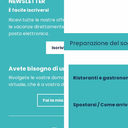
NEWSLETTER
È facile iscriversi
Ricevi tutte le nostre offerte speciali e le idee per
le vacanze direttamente nella tua casella di
posta elettronica.
Preparazione del s
Iscriviti ora
Avete bisogno di un consiglio?
Rivolgete le vostre domande al nostro assistente
Ristoranti e gastrono
virtuale, che è a vostra disposizione per aiutarvi.
Fai la mia domanda
Spostarsi / Come arri