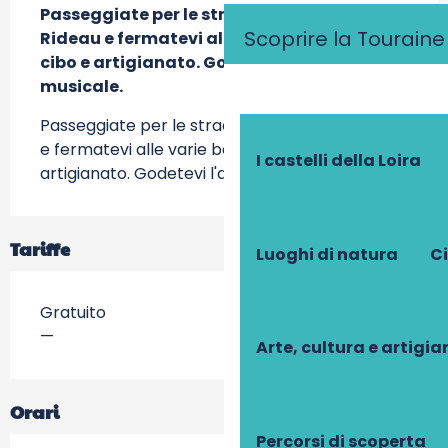
Passeggiate per le stradine di Azay-le-
Scoprire la Touraine
Rideau e fermatevi alle varie bancarelle di 
cibo e artigianato. Godetevi l'atmosfera 
musicale.
Passeggiate per le stradine di Azay-le-Rideau 
e fermatevi alle varie bancarelle di cibo e 
I castelli della Loira
artigianato. Godetevi l'atmosfera musicale.
Tariffe
Luoghi di natura
Ci
Gratuito
—
Arte, cultura e artigi
Orari
Percorsi di scoperta