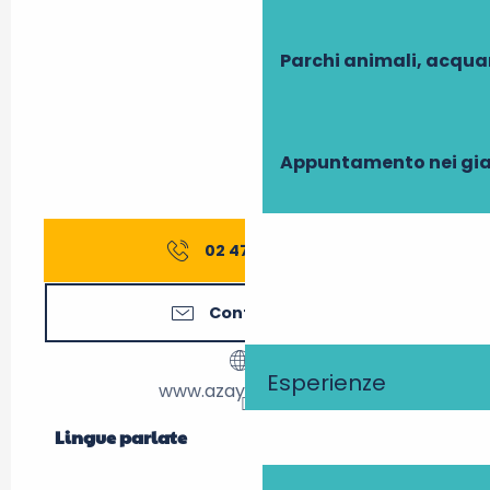
Parchi animali, acqua
Appuntamento nei gia
02 47 45 42
▒▒
Contattateci
Esperienze
www.azaylerideau.fr
Lingue parlate
Lingue parlate