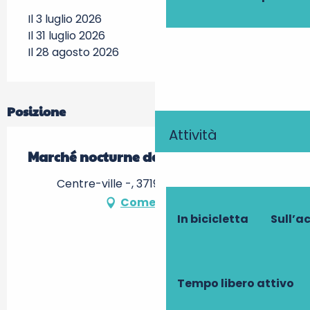
Il 3 luglio 2026
Il 31 luglio 2026
Il 28 agosto 2026
Posizione
Attività
Marché nocturne de Azay-le-Rideau
Centre-ville -, 37190 Azay-le-Rideau
Come arrivare
In bicicletta
Sull’a
Tempo libero attivo