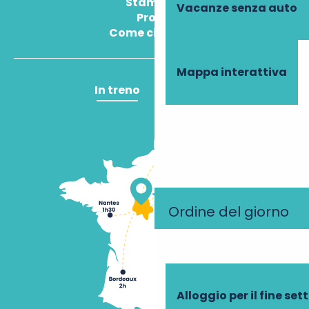
Stampa
Vacanze senza auto
Pros
Come ci arrivo?
Mappa interattiva
In treno
In aereo
Ordine del giorno
Alloggio per il fine se