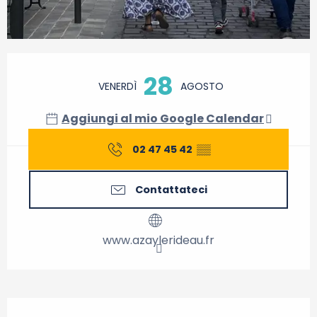
Orari e contatti
28
VENERDÌ
AGOSTO
Aggiungi al mio Google Calendar
02 47 45 42
▒▒
Contattateci
www.azaylerideau.fr
Descrizione