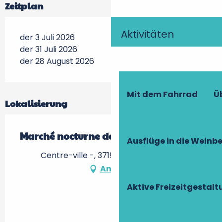
Zeitplan
Aktivitäten
der 3 Juli 2026
der 31 Juli 2026
der 28 August 2026
Mit dem Fahrrad
Ü
Lokalisierung
Marché nocturne de Azay-le-Rideau
Ausflüge in die Weinb
Centre-ville -, 37190 Azay-le-Rideau
Anfahrt
Aktive Freizeitgestal