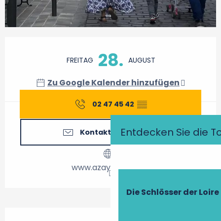
Öffnungszeiten & Kontaktdaten
28.
FREITAG
AUGUST
Zu Google Kalender hinzufügen
02 47 45 42
▒▒
Entdecken Sie die T
Kontaktieren Sie uns
www.azaylerideau.fr
Die Schlösser der Loire
Beschreibung