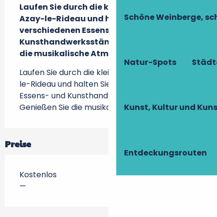
Laufen Sie durch die kleinen Straßen von 
Schöne Weinberge, sch
Azay-le-Rideau und halten Sie an den 
verschiedenen Essens- und 
Kunsthandwerksständen an. Genießen Sie 
die musikalische Atmosphäre.
Natur-Spots
Städt
Laufen Sie durch die kleinen Straßen von Azay-
le-Rideau und halten Sie an den verschiedenen 
Essens- und Kunsthandwerksständen an. 
Genießen Sie die musikalische Atmosphäre.
Kunst, Kultur und Ku
Preise
Entdeckungsrouten
Kostenlos
—