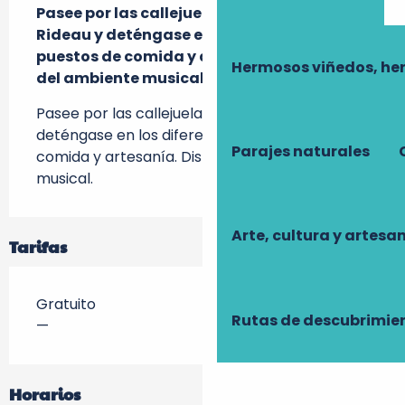
Pasee por las callejuelas de Azay-le-
Rideau y deténgase en los diferentes 
puestos de comida y artesanía. Disfrute 
Hermosos viñedos, he
del ambiente musical.
Pasee por las callejuelas de Azay-le-Rideau y 
deténgase en los diferentes puestos de 
Parajes naturales
comida y artesanía. Disfrute del ambiente 
musical.
Arte, cultura y artesa
Tarifas
Gratuito
Rutas de descubrimie
—
Horarios