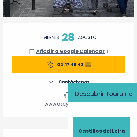
Horarios y datos de contacto
28
VIERNES
AGOSTO
Añadir a Google Calendar
02 47 45 42
▒▒
Contáctenos
Descubrir Touraine
www.azaylerideau.fr
Castillos del Loira
Descripción