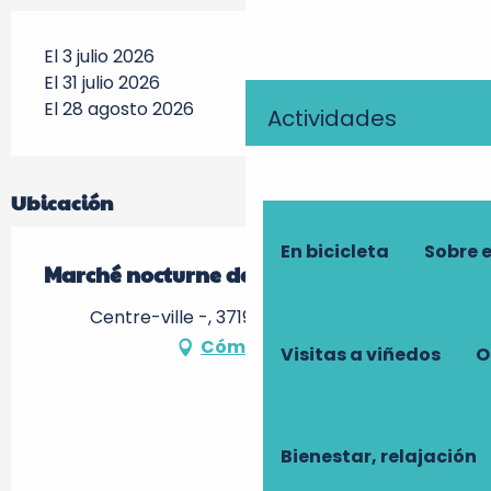
El 3 julio 2026
El 31 julio 2026
El 28 agosto 2026
Actividades
Ubicación
En bicicleta
Sobre 
Marché nocturne de Azay-le-Rideau
Centre-ville -, 37190 Azay-le-Rideau
Cómo llegar
Visitas a viñedos
O
Bienestar, relajación