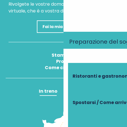
Rivolgete le vostre domande al nostro assistente
virtuale, che è a vostra disposizione per aiutarvi.
Fai la mia domanda
Preparazione del s
Stampa
Pros
Come ci arrivo?
Ristoranti e gastrono
In treno
In aereo
Spostarsi / Come arri