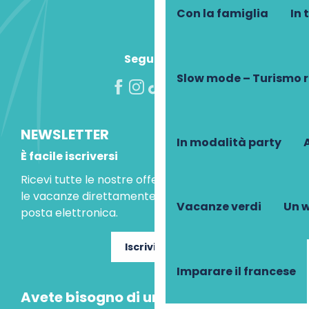
Con la famiglia
In 
Seguiteci!
Slow mode – Turismo 
NEWSLETTER
In modalità party
A
È facile iscriversi
Ricevi tutte le nostre offerte speciali e le idee per
le vacanze direttamente nella tua casella di
Vacanze verdi
Un w
posta elettronica.
Iscriviti ora
Imparare il francese
Avete bisogno di un consiglio?