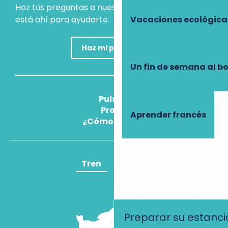
Haz tus preguntas a nuestro asistente virtual, que
está ahí para ayudarte.
Vacaciones ecológica
Haz mi pregunta
Un fin de semana al b
Pulse
Pros
Aprender francés
¿Cómo llegar?
Tren
Avión
Preparar su estanci