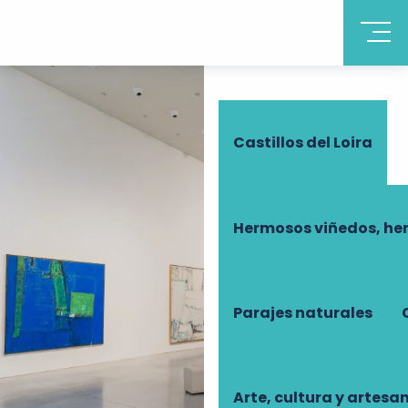
Descubrir Touraine
Castillos del Loira
Hermosos viñedos, he
Parajes naturales
Arte, cultura y artesa