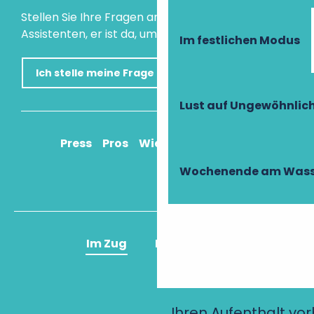
Stellen Sie Ihre Fragen an unseren virtuellen
Assistenten, er ist da, um Ihnen zu helfen.
Im festlichen Modus
Ich stelle meine Frage
Lust auf Ungewöhnlic
Press
Pros
Wie komme ich an?
Wochenende am Wass
Im Zug
Im Flugzeug
Ihren Aufenthalt vo