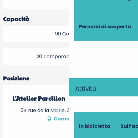
Capacità
Percorsi di scoperta
90 Coperto
20 Temporale (s) Terrazza
Posizione
Attività
L'Atelier Parcillon
54 rue de la Mairie, 37210 Parçay-Meslay
Come arrivare
In bicicletta
Sull’a