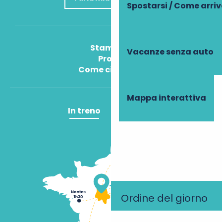
Spostarsi / Come arri
Stampa
Vacanze senza auto
Pros
Come ci arrivo?
Mappa interattiva
In treno
In aereo
Ordine del giorno