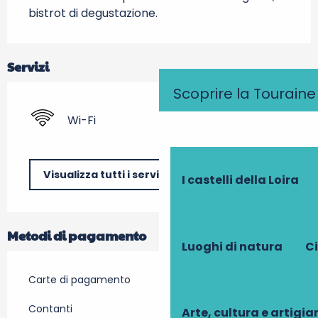
bistrot di degustazione.
Servizi
Scoprire la Touraine
Wi-Fi
Visualizza tutti i servizi
I castelli della Loira
Metodi di pagamento
Luoghi di natura
Ci
Carte di pagamento
Contanti
Arte, cultura e artigi