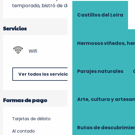
temporada, bistró de degustación.
Castillos del Loira
Servicios
Hermosos viñedos, he
Wifi
Parajes naturales
Ver todos los servicios
Arte, cultura y artesa
Formas de pago
Tarjetas de débito
Rutas de descubrimie
Al contado