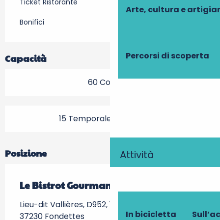
Ticket Ristorante
Arte, cultura e artigi
Bonifici
Percorsi di scoperta
Capacità
60 Coperto
15 Temporale (s) Terrazza
Posizione
Attività
Le Bistrot Gourmand
Lieu-dit Vallières, D952, 195 Quai des Bateliers,
In bicicletta
Sull’a
37230 Fondettes