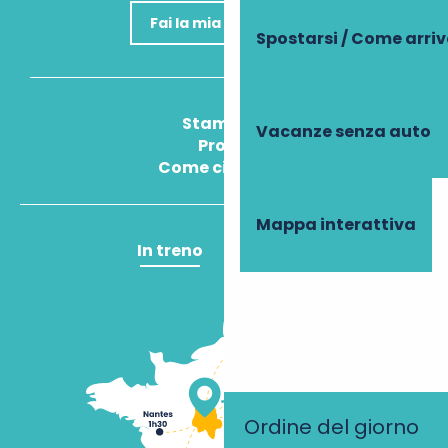
Fai la mia domanda
Spostarsi / Come arri
Stampa
Vacanze senza auto
Pros
Come ci arrivo?
Mappa interattiva
In treno
In aereo
Ordine del giorno