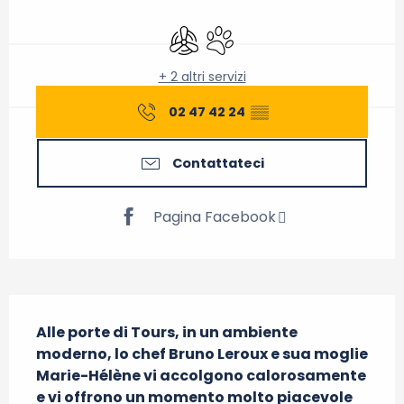
Orari e contatti
Aria condizionata
Animali ammessi
+ 2 altri servizi
02 47 42 24
▒▒
Contattateci
Pagina Facebook
Descrizione
Alle porte di Tours, in un ambiente 
moderno, lo chef Bruno Leroux e sua moglie 
Marie-Hélène vi accolgono calorosamente 
e vi offrono un momento molto piacevole 