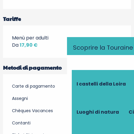
Tariffe
Menù per adulti
Da
17,90 €
Scoprire la Touraine
Metodi di pagamento
I castelli della Loira
Carte di pagamento
Assegni
Chèques Vacances
Luoghi di natura
Ci
Contanti