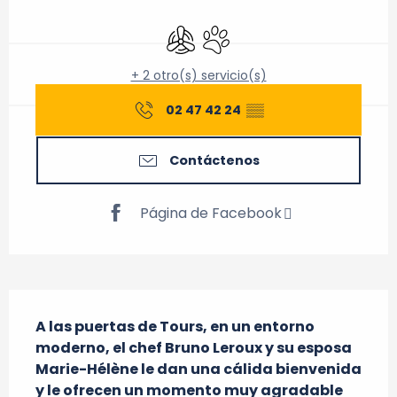
Horarios y datos de contacto
Aire Acondicionado
Se aceptan animales
+ 2 otro(s) servicio(s)
02 47 42 24
▒▒
Contáctenos
Página de Facebook
Descripción
A las puertas de Tours, en un entorno 
moderno, el chef Bruno Leroux y su esposa 
Marie-Hélène le dan una cálida bienvenida 
y le ofrecen un momento muy agradable 