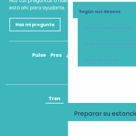
Haz tus preguntas a nuestro asistente virtual, que
está ahí para ayudarte.
Según sus deseos
Haz mi pregunta
Vacaciones ecológicas
Un fin de semana al bord
Pulse
Pros
¿Cómo llegar?
Aprender francés
Tren
Avión
Preparar su estanci