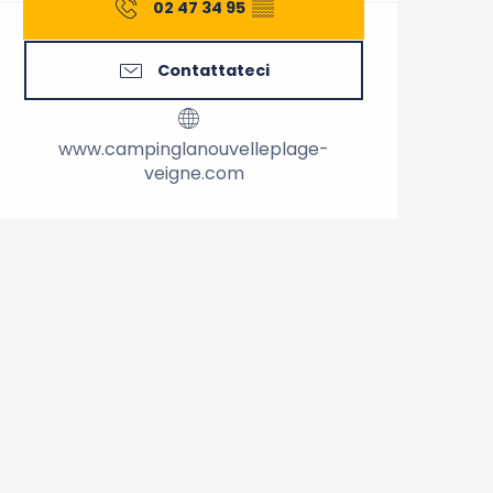
02 47 34 95
▒▒
Contattateci
www.campinglanouvelleplage-
veigne.com