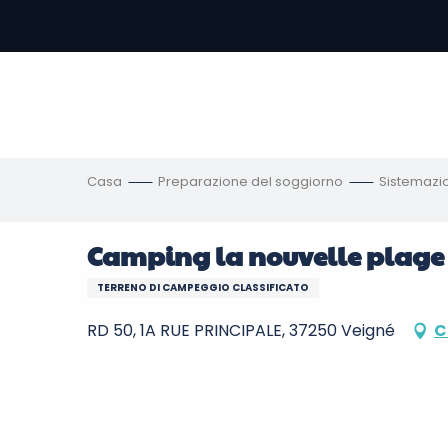
Aller
au
contenu
principal
amento
ni
Casa
Preparazione del soggiorno
Sistemazi
Camping la nouvelle plage
TERRENO DI CAMPEGGIO CLASSIFICATO
RD 50, 1A RUE PRINCIPALE, 37250 Veigné
C