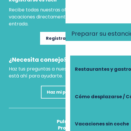
Recibe todas nuestras ofertas e ideas para las
vacaciones directamente en tu bandeja de
entrada.
Preparar su estanci
Regístrate ahora
¿Necesita consejo?
Haz tus preguntas a nuestro asistente virtual, que
Restaurantes y gast
está ahí para ayudarte.
Haz mi pregunta
Cómo desplazarse / C
Pulse
Vacaciones sin coche
Pros