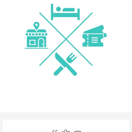
Openingstijden en contactgegevens
Zwembad
Dieren toegelaten
Wifi