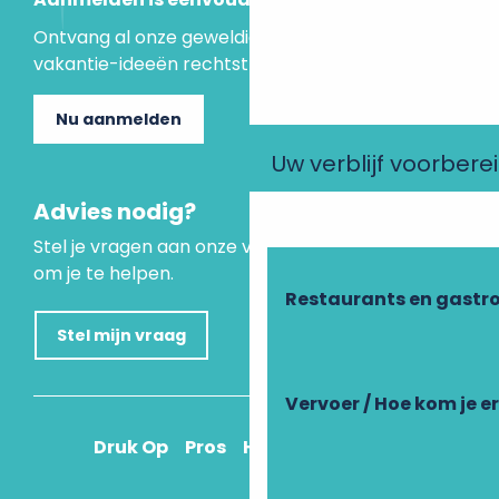
Ontvang al onze geweldige aanbiedingen en
vakantie-ideeën rechtstreeks in je inbox.
Nu aanmelden
Uw verblijf voorbere
Advies nodig?
Stel je vragen aan onze virtuele assistent, die er is
om je te helpen.
Restaurants en gastr
Stel mijn vraag
Vervoer / Hoe kom je e
Druk Op
Pros
Hoe kom ik daar?