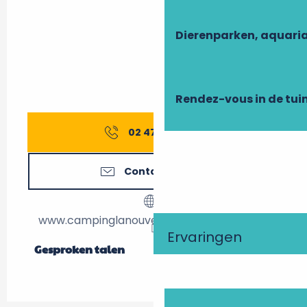
Dierenparken, aquari
Rendez-vous in de tui
02 47 34 95
▒▒
Contacteer ons
www.campinglanouvelleplage-veigne.com
Ervaringen
Gesproken talen
Gesproken talen