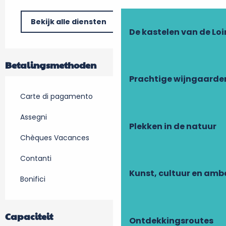
Bekijk alle diensten
De kastelen van de Loi
Betalingsmethoden
Prachtige wijngaarde
Carte di pagamento
Assegni
Plekken in de natuur
Chèques Vacances
Contanti
Kunst, cultuur en am
Bonifici
Capaciteit
Ontdekkingsroutes