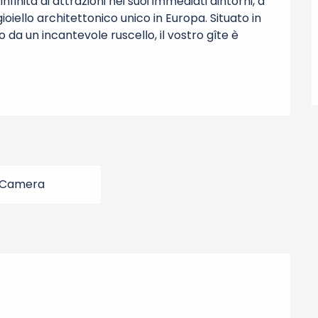
finità di attrazioni nei suoi immediati dintorni, a 
ioiello architettonico unico in Europa. Situato in 
 da un incantevole ruscello, il vostro gîte è 
 Camera