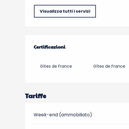
Visualizza tutti i servizi
Offerte di prestazio
Certificazioni
Certificazioni
Gîtes de France
Gîtes de France
Tariffe
Week-end (ammobiliato)