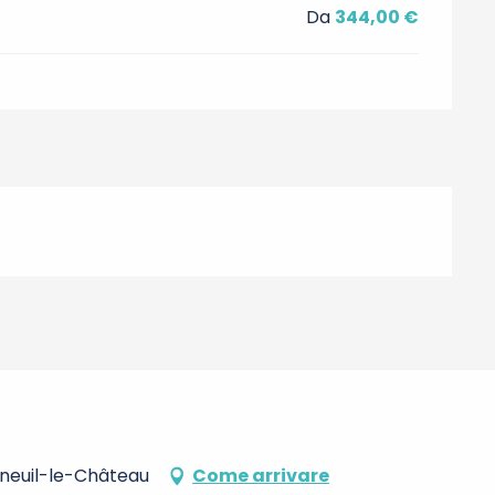
Da
344,00 €
erneuil-le-Château
Come arrivare