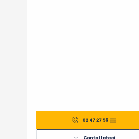
02 47 27 56
▒▒
Contattateci