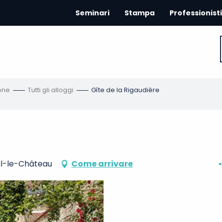
Seminari
Stampa
Professionisti
one
Tutti gli alloggi
Gîte de la Rigaudière
uil-le-Château
Come arrivare