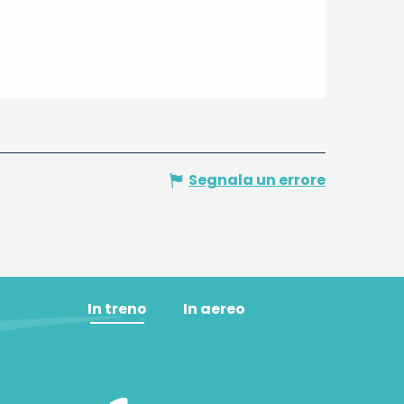
Segnala un errore
In treno
In aereo