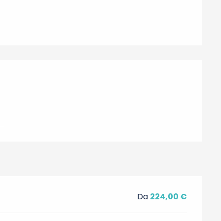
ni
Da
224,00 €