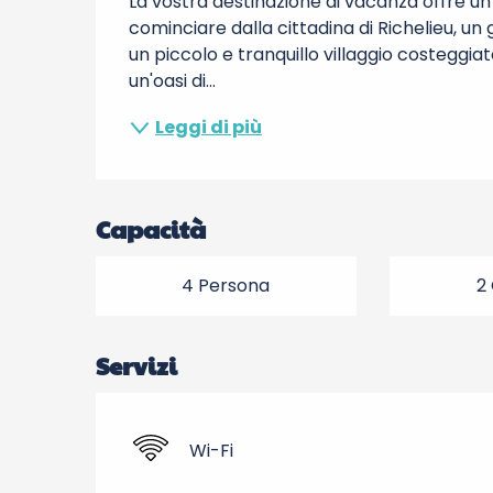
La vostra destinazione di vacanza offre un'in
cominciare dalla cittadina di Richelieu, un g
un piccolo e tranquillo villaggio costeggiato
un'oasi di...
Leggi di più
Capacità
4 Persona
2
Servizi
Wi-Fi