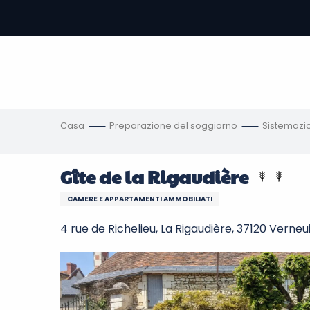
Aller
au
contenu
principal
amento
ni
Casa
Preparazione del soggiorno
Sistemazi
Gîte de la Rigaudière
CAMERE E APPARTAMENTI AMMOBILIATI
4 rue de Richelieu, La Rigaudière, 37120 Verne