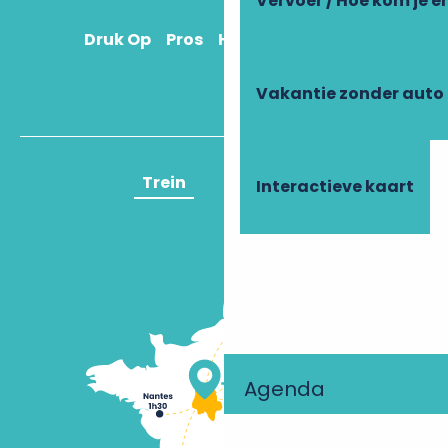
Vervoer / Hoe kom je e
Druk Op
Pros
Hoe kom ik daar?
Vakantie zonder auto
Trein
Vliegtuig
Interactieve kaart
Agenda