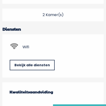
2 Kamer(s)
Diensten
Wifi
Bekijk alle diensten
Dienstverlening
Kwaliteitsaanduiding
Kwaliteitsaanduiding