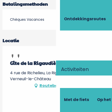
Betalingsmethoden
Ontdekkingsroutes
Chèques Vacances
Locatie
Gîte de la Rigaudière
Activiteiten
4 rue de Richelieu, La Rigaudière, 37120
Verneuil-le-Château
Routebeschrijving
Met de fiets
Op het