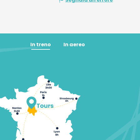
In treno
In aereo