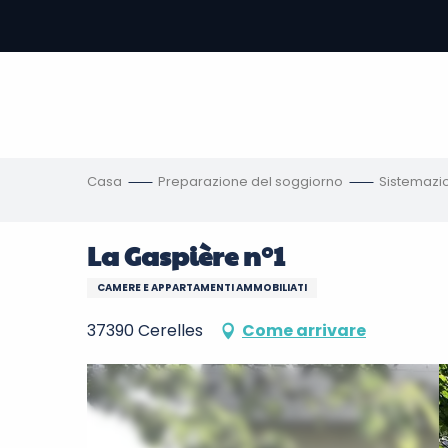
Aller
au
contenu
principal
amento
ni
Casa
Preparazione del soggiorno
Sistemazi
La Gaspière n°1
CAMERE E APPARTAMENTI AMMOBILIATI
37390 Cerelles
Come arrivare