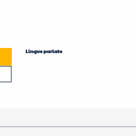
Lingue parlate
Lingue parlate