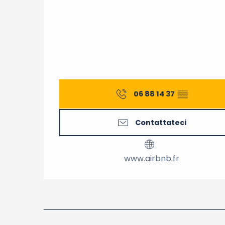
06 88 14 37
▒▒
Contattateci
www.airbnb.fr