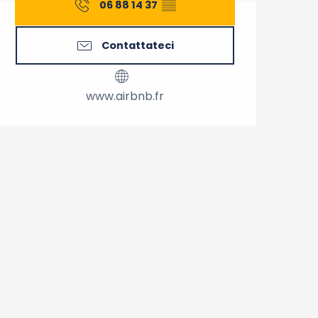
06 88 14 37
▒▒
Contattateci
www.airbnb.fr