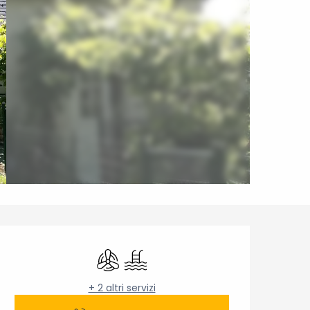
Orari e contatti
Aria condizionata
Piscina
+ 2 altri servizi