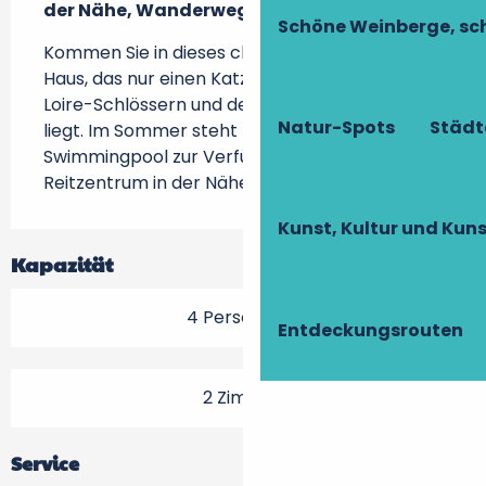
der Nähe, Wanderwege vor Ort.
Schöne Weinberge, sch
Kommen Sie in dieses charmante möblierte 
Haus, das nur einen Katzensprung von den 
Loire-Schlössern und der Stadt Tours entfernt 
Natur-Spots
Städt
liegt. Im Sommer steht Ihnen ein 
Swimmingpool zur Verfügung! Golfplatz und 
Reitzentrum in der Nähe, Wanderwege vor Ort.
Kunst, Kultur und Ku
Kapazität
4 Person(en)
Entdeckungsrouten
2 Zimmer
Service