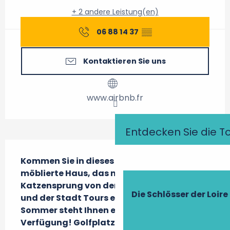
+ 2 andere Leistung(en)
06 88 14 37
▒▒
Kontaktieren Sie uns
www.airbnb.fr
Entdecken Sie die T
Beschreibung
Kommen Sie in dieses charmante 
möblierte Haus, das nur einen 
Katzensprung von den Loire-Schlössern 
Die Schlösser der Loire
und der Stadt Tours entfernt liegt. Im 
Sommer steht Ihnen ein Swimmingpool zur 
Verfügung! Golfplatz und Reitzentrum in 