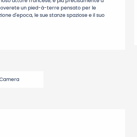
amoso attore francese, e più precisamente a 
 troverete un pied-à-terre pensato per le 
zione d'epoca, le sue stanze spaziose e il suo 
 Camera