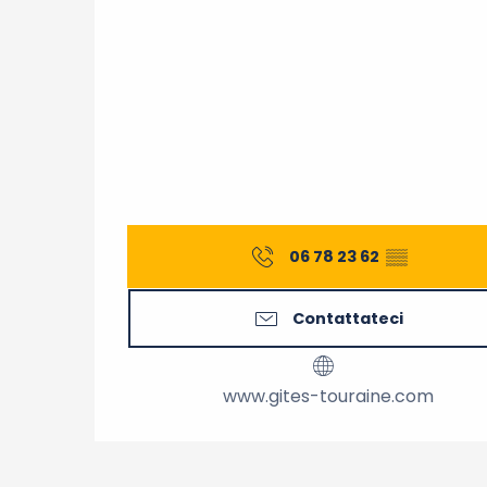
06 78 23 62
▒▒
Contattateci
www.gites-touraine.com