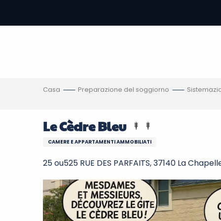
Aller
au
contenu
principal
amento
ni
Casa
Preparazione del soggiorno
Sistemazi
Le Cèdre Bleu
CAMERE E APPARTAMENTI AMMOBILIATI
25 ou525 RUE DES PARFAITS, 37140 La Chapell