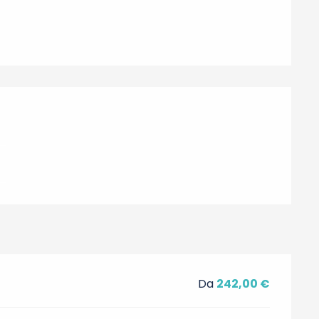
ni
Da
242,00 €