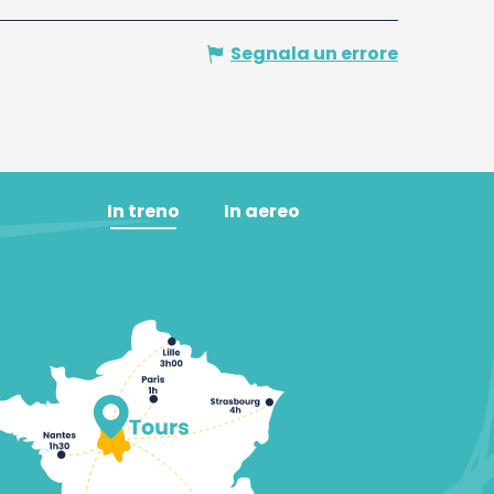
Segnala un errore
In treno
In aereo