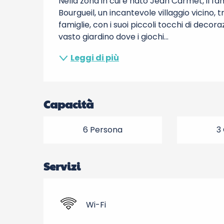
Nella zona in cui è nato Jean Carmet, il f
Bourgueil, un incantevole villaggio vicino,
famiglie, con i suoi piccoli tocchi di decora
vasto giardino dove i giochi...
Leggi di più
Capacità
6 Persona
3
Servizi
Wi-Fi