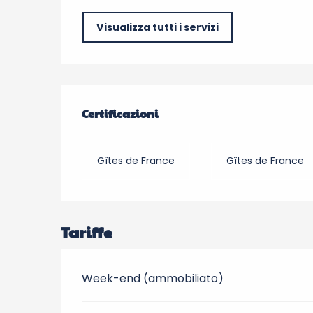
Visualizza tutti i servizi
Offerte di prestazio
Certificazioni
Certificazioni
Gîtes de France
Gîtes de France
Tariffe
Week-end (ammobiliato)