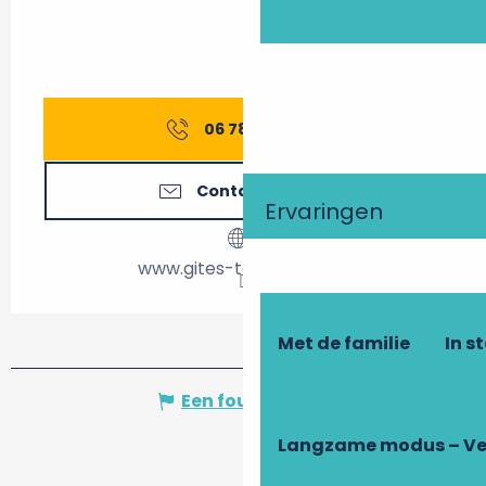
06 78 23 62
▒▒
Contacteer ons
Ervaringen
www.gites-touraine.com
Met de familie
In s
Een fout melden
Langzame modus – Ve