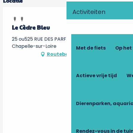
Locatie
Activiteiten
Le Cèdre Bleu
25 ou525 RUE DES PARFAITS, 37140 La
Chapelle-sur-Loire
Met de fiets
Op het
Routebeschrijving
Actieve vrije tijd
We
Dierenparken, aquari
Rendez-vous in de tui