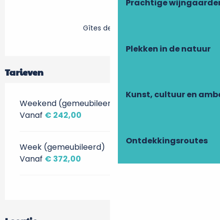
Prachtige wijngaarde
Gîtes de France
Plekken in de natuur
Tarieven
Kunst, cultuur en am
Weekend (gemeubileerd)
Vanaf
€ 242,00
Ontdekkingsroutes
Week (gemeubileerd)
Vanaf
€ 372,00