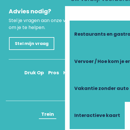
Advies nodig?
Stel je vragen aan onze virtuele assistent, die er is
om je te helpen.
Restaurants en gastr
Stel mijn vraag
Vervoer / Hoe kom je e
Druk Op
Pros
Hoe kom ik daar?
Vakantie zonder auto
Trein
Vliegtuig
Interactieve kaart