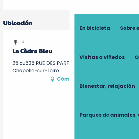
Ubicación
En bicicleta
Sobre 
Le Cèdre Bleu
Visitas a viñedos
O
25 ou525 RUE DES PARFAITS, 37140 La
Chapelle-sur-Loire
Cómo llegar
Bienestar, relajación
Parques de animales, 