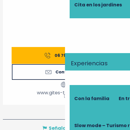
Cita en los jardines
06 78 23 62
▒▒
Experiencias
Contáctenos
www.gites-touraine.com
Con la familia
En t
Slow mode – Turismo 
Señalar un error