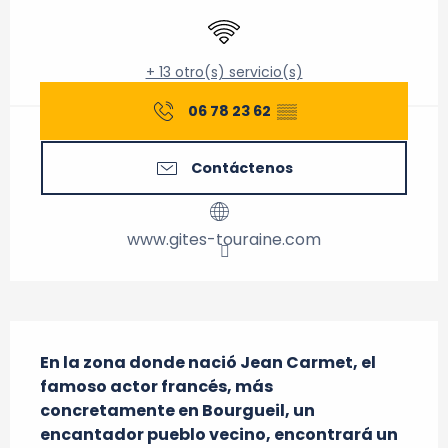
Wifi
+ 13 otro(s) servicio(s)
06 78 23 62
▒▒
Contáctenos
www.gites-touraine.com
Descripción
En la zona donde nació Jean Carmet, el 
famoso actor francés, más 
concretamente en Bourgueil, un 
encantador pueblo vecino, encontrará un 