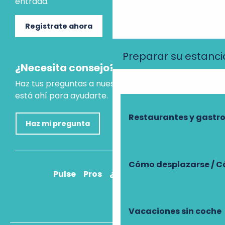
entrada.
Regístrate ahora
Preparar su estanci
¿Necesita consejo?
Haz tus preguntas a nuestro asistente virtual, que
está ahí para ayudarte.
Restaurantes y gast
Haz mi pregunta
Cómo desplazarse / C
Pulse
Pros
¿Cómo llegar?
Vacaciones sin coche