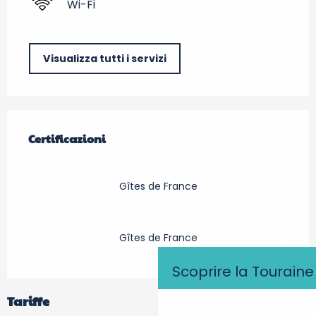
Wi-Fi
Visualizza tutti i servizi
Offerte di prestazioni
Certificazioni
Certificazioni
Gîtes de France
Gîtes de France
Scoprire la Touraine
Tariffe