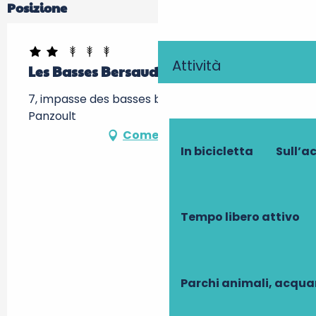
Posizione
Attività
Les Basses Bersaudières
7, impasse des basses bersaudi, 37220
Panzoult
Come arrivare
In bicicletta
Sull’a
Tempo libero attivo
Parchi animali, acqua