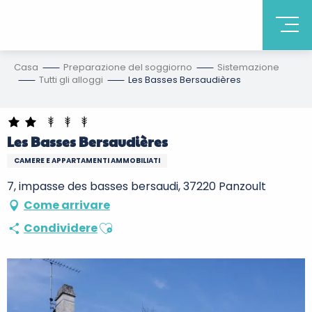
Casa
Preparazione del soggiorno
Sistemazione
Tutti gli alloggi
Les Basses Bersaudières
Les Basses Bersaudières
CAMERE E APPARTAMENTI AMMOBILIATI
7, impasse des basses bersaudi, 37220 Panzoult
Come arrivare
Ajouter aux favoris
Condividere