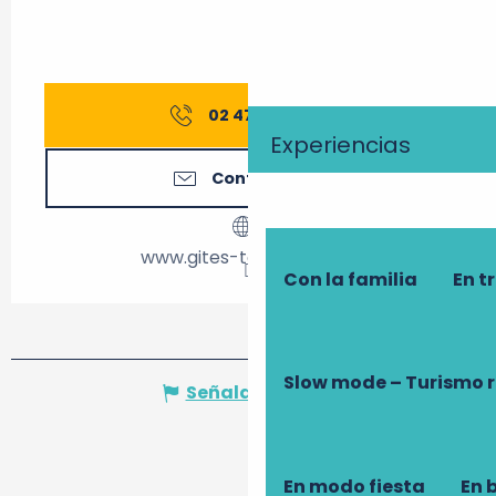
02 47 27 56
▒▒
Experiencias
Contáctenos
www.gites-touraine.com
Con la familia
En t
Slow mode – Turismo 
Señalar un error
En modo fiesta
En 