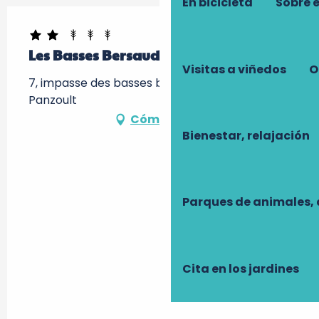
En bicicleta
Sobre 
Les Basses Bersaudières
Visitas a viñedos
O
7, impasse des basses bersaudi, 37220
Panzoult
Cómo llegar
Bienestar, relajación
Parques de animales, 
Cita en los jardines