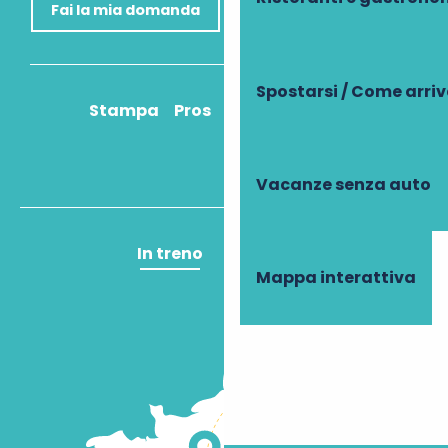
Fai la mia domanda
Spostarsi / Come arri
Stampa
Pros
Come ci arrivo?
Vacanze senza auto
In treno
In aereo
Mappa interattiva