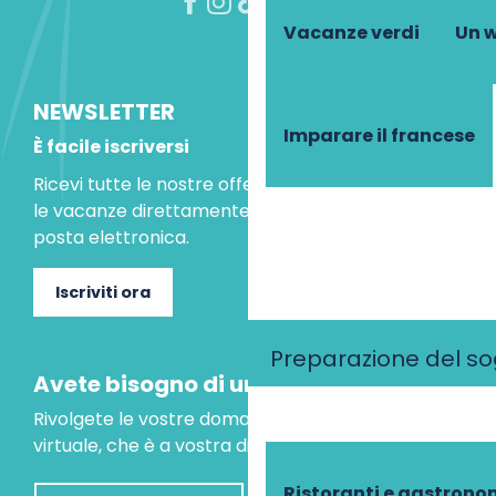
Vacanze verdi
Un w
NEWSLETTER
Imparare il francese
È facile iscriversi
Ricevi tutte le nostre offerte speciali e le idee per
le vacanze direttamente nella tua casella di
posta elettronica.
Iscriviti ora
Preparazione del s
Avete bisogno di un consiglio?
Rivolgete le vostre domande al nostro assistente
virtuale, che è a vostra disposizione per aiutarvi.
Ristoranti e gastrono