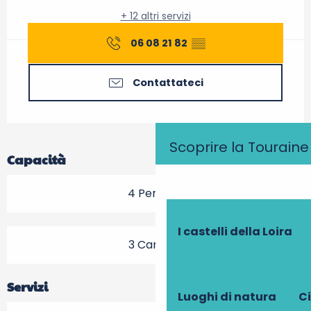
+ 12 altri servizi
06 08 21 82
▒▒
Contattateci
Scoprire la Touraine
Capacità
4 Persona
I castelli della Loira
3 Camera
Servizi
Luoghi di natura
Ci