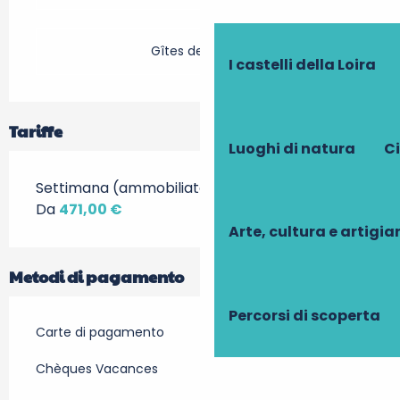
Gîtes de France
I castelli della Loira
Tariffe
Luoghi di natura
Ci
Settimana (ammobiliato)
Da
471,00 €
Arte, cultura e artigi
Metodi di pagamento
Percorsi di scoperta
Carte di pagamento
Chèques Vacances