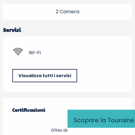
2 Camera
Servizi
Wi-Fi
Visualizza tutti i servizi
Offerte di prestazioni
Certificazioni
Certificazioni
Scoprire la Touraine
Gîtes de France