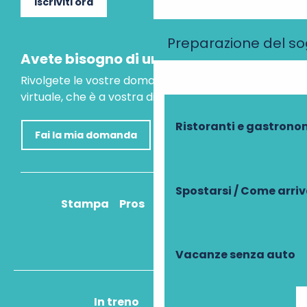
Iscriviti ora
Preparazione del s
Avete bisogno di un consiglio?
Rivolgete le vostre domande al nostro assistente
virtuale, che è a vostra disposizione per aiutarvi.
Ristoranti e gastrono
Fai la mia domanda
Spostarsi / Come arri
Stampa
Pros
Come ci arrivo?
Vacanze senza auto
In treno
In aereo