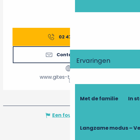
02 47 27 56
▒▒
Contacteer ons
Ervaringen
www.gites-touraine.com
Met de familie
In s
Een fout melden
Langzame modus – Ve