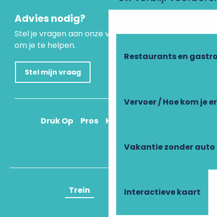
Advies nodig?
Stel je vragen aan onze virtuele assistent, die er is
om je te helpen.
Restaurants en gastr
Stel mijn vraag
Vervoer / Hoe kom je e
Druk Op
Pros
Hoe kom ik daar?
Vakantie zonder auto
Trein
Vliegtuig
Interactieve kaart