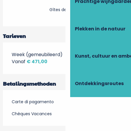
Prachtige wijngaarde
Gîtes de France
Plekken in de natuur
Tarieven
Week (gemeubileerd)
Kunst, cultuur en am
Vanaf
€ 471,00
Betalingsmethoden
Ontdekkingsroutes
Carte di pagamento
Chèques Vacances