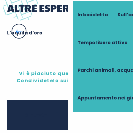
ALTRE ESPERIENZE
In bicicletta
Sull’
L’aquila d’oro
La
Tempo libero attivo
Parchi animali, acqua
Vi è piaciuto questo contenuto?
Condividetelo sui social network!
Appuntamento nei gi
Ajouter 
Condividi