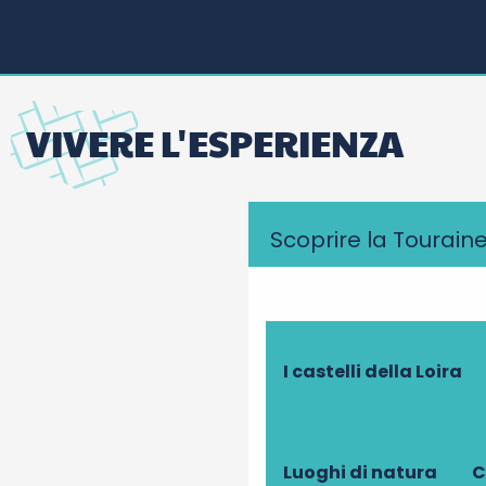
VIVERE L'ESPERIENZA
Scoprire la Tourain
I castelli della Loira
Luoghi di natura
C