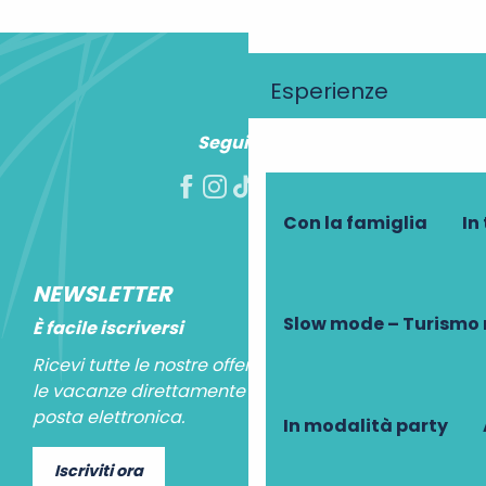
Esperienze
Seguiteci!
Con la famiglia
In
NEWSLETTER
Slow mode – Turismo 
È facile iscriversi
Ricevi tutte le nostre offerte speciali e le idee per
le vacanze direttamente nella tua casella di
posta elettronica.
In modalità party
Iscriviti ora