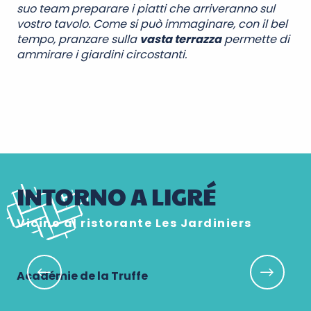
suo team preparare i piatti che arriveranno sul
vostro tavolo. Come si può immaginare, con il bel
tempo, pranzare sulla
vasta terrazza
permette di
ammirare i giardini circostanti.
INTORNO A LIGRÉ
Vicino al ristorante Les Jardiniers
Académie de la Truffe
Do