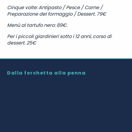
Cinque volte: Antipasto / Pesce / Carne /
Preparazione del formaggio / Dessert. 79€
Menù al tartufo nero: 89€.
Per i piccoli giardinieri sotto i 12 anni, corso di
dessert. 25€
Dalla forchetta alla penna
Gourmet e buongustaio, Hubert Giblet lavora
nell’associazione Val de Loire Terres de
Gastronomie, che organizza il festival
Automnales
de la Gastronomie
e passeggiate gastronomiche
una volta al mese. Presso l’Ufficio del Turismo di
Azay-Chinon è anche responsabile degli eventi
promossi nell’ambito del marchio
Vignobles &
Découvertes
.