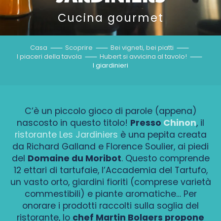
Cucina gourmet
Casa
Scoprire
Bei vigneti, bei piatti
I piaceri della tavola
Hubert si avvicina al tavolo!
I giardinieri
C’è un piccolo gioco di parole (appena)
nascosto in questo titolo!
Presso
Chinon
, il
ristorante Les Jardiniers
è una pepita creata
da Richard Galland e Florence Soulier, ai piedi
del
Domaine du Moribot
. Questo comprende
12 ettari di tartufaie, l’Accademia del Tartufo,
un vasto orto, giardini fioriti (comprese varietà
commestibili) e piante aromatiche… Per
onorare i prodotti raccolti sulla soglia del
ristorante, lo
chef Martin Bolaers propone