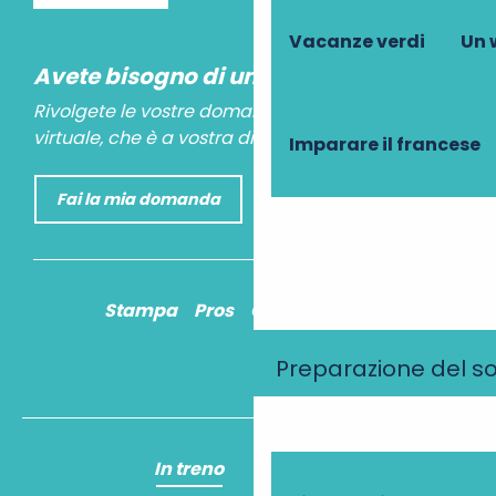
Vacanze verdi
Un 
Avete bisogno di un consiglio?
Rivolgete le vostre domande al nostro assistente
virtuale, che è a vostra disposizione per aiutarvi.
Imparare il francese
Fai la mia domanda
Stampa
Pros
Come ci arrivo?
Preparazione del s
In treno
In aereo