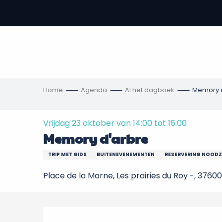
Aller
au
-
contenu
principal
,
s
ngen
Home
Agenda
Al het dagboek
Memory 
Vrijdag 23 oktober van 14:00 tot 16:00
Memory d'arbre
TRIP MET GIDS
BUITENEVENEMENTEN
RESERVERING NOODZ
Place de la Marne, Les prairies du Roy -, 3760
Beschrijving