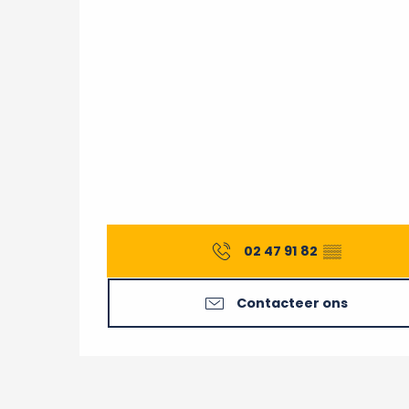
02 47 91 82
▒▒
Contacteer ons