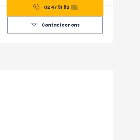
02 47 91 82
▒▒
Contacteer ons