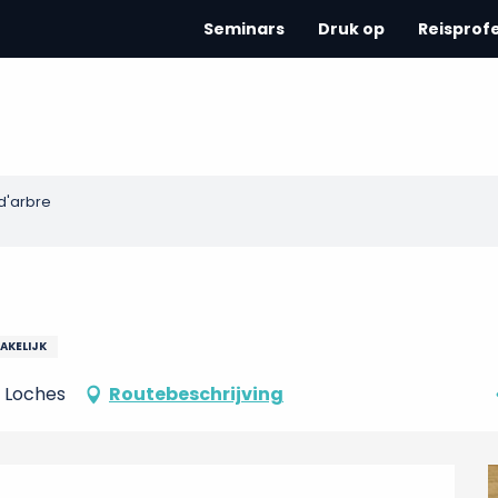
Seminars
Druk op
Reisprof
d'arbre
AKELIJK
0 Loches
Routebeschrijving