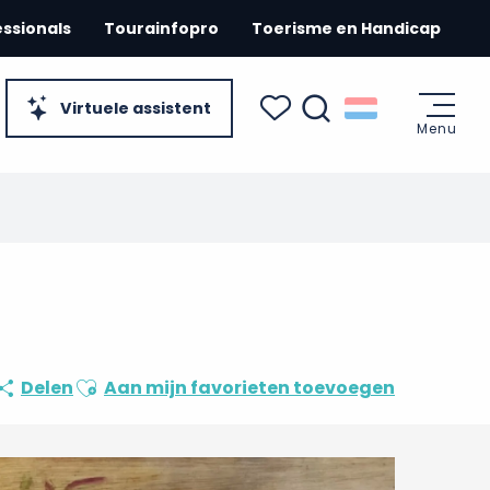
essionals
Tourainfopro
Toerisme en Handicap
Virtuele assistent
Menu
Zoek op
Voir les favoris
Ajouter aux favoris
Delen
Aan mijn favorieten toevoegen