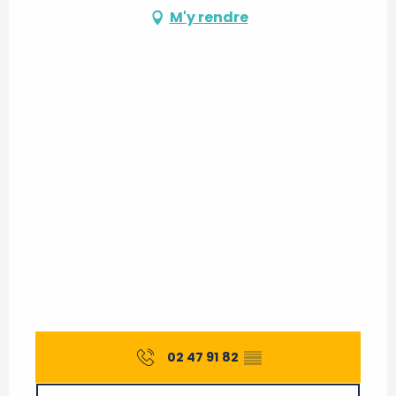
M'y rendre
02 47 91 82
▒▒