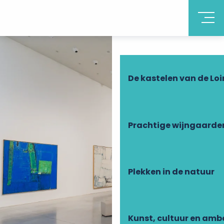
Ontdek Touraine
De kastelen van de Loi
Prachtige wijngaarde
Plekken in de natuur
Kunst, cultuur en am