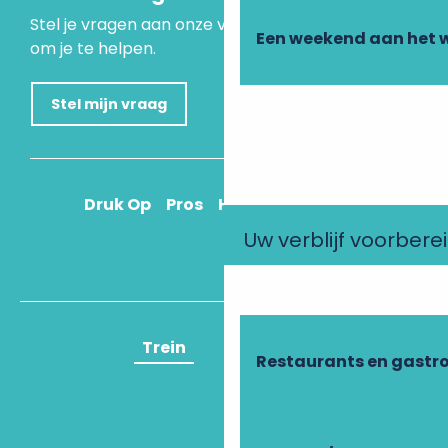
Stel je vragen aan onze virtuele assistent, die er is
Een weekend aan het 
om je te helpen.
Stel mijn vraag
Druk Op
Pros
Hoe kom ik daar?
Uw verblijf voorbere
Trein
Vliegtuig
Restaurants en gastr