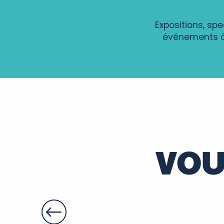
Expositions, sp
événements à 
Théâtre
Soirée d'été en Rabelaisie : Le Théâtre Ambulant Chop
Sport avec Gaëlle
Les Estivales du Patrimoine 2026 - La Vieille Donneter
Summer Yoga en Touraine
GRAVURE AU TETRA-PAK
VOU
Nocturne Gourmande du Cardinal
Balade-apéro sur le Cher
A vélo, Tours version « Arty »
Patrimoines à savourer dans le parc du château de Fo
Apéros-concerts de Noiré
Soirée Histoire et Terroir au Château de Montpoupon