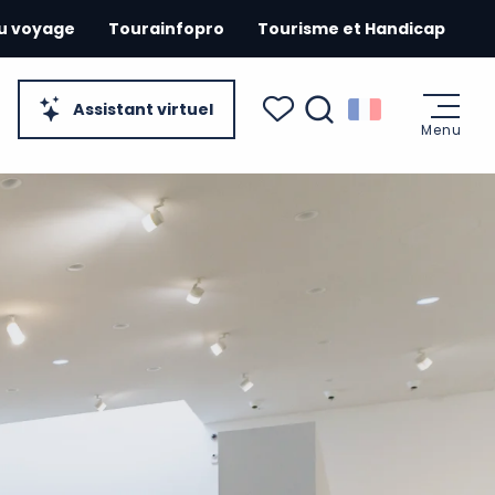
du voyage
Tourainfopro
Tourisme et Handicap
Assistant virtuel
Menu
Recherche
Voir les favoris