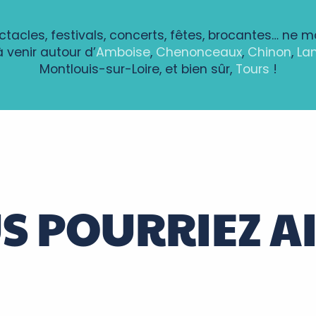
ectacles, festivals, concerts, fêtes, brocantes… ne 
venir autour d’
Amboise
,
Chenonceaux
,
Chinon
,
La
Montlouis-sur-Loire, et bien sûr,
Tours
!
alovitch
ie - Le Chevalier Brayard CIE TAPROBANE
S POURRIEZ A
ntenay à Bléré
Les réveillons de la Saint Sylvestre