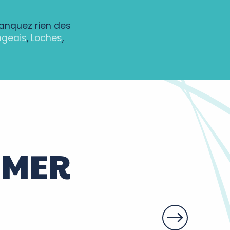
manquez rien des
ngeais
,
Loches
,
IMER