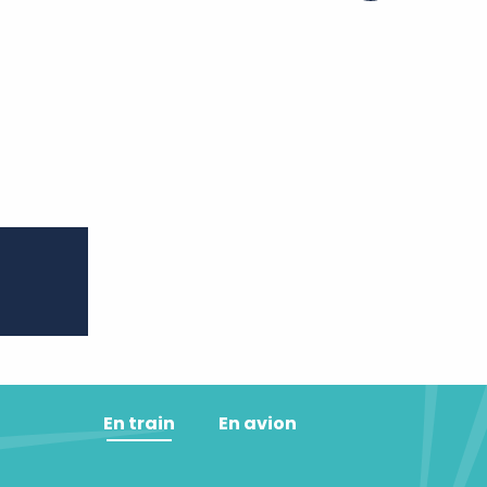
ter aux favoris
En train
En avion