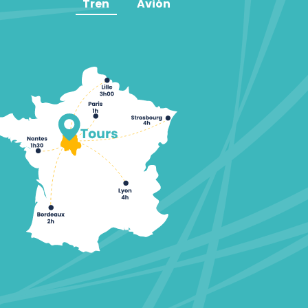
Tren
Avión