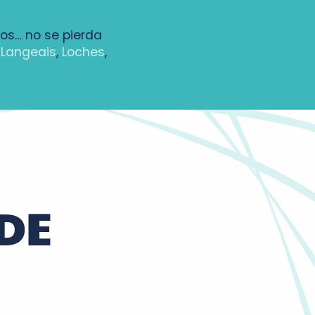
los… no se pierda
,
Langeais
,
Loches
,
DE