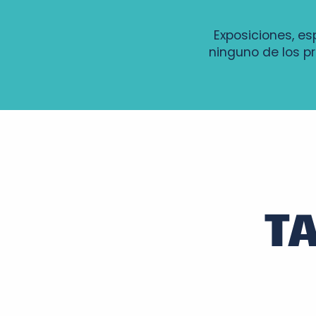
Exposiciones, es
ninguno de los p
Cinéma en plein air : Ce qui nous lie
Parcours Molière
Soirée d'observation nuit des étoiles
Le pique-nique en blanc au château de la Villaumaire
Concert aux chandelles à la Pagode de Chanteloup
Déambulations nocturnes
T
Les Soirées Culturelles
Visite nocturne de Chenonceaux
Duo Sweetlife en concert
Nuit des étoiles à Amboise
Jeu : "Lupin dans la ville"
Nuits des étoiles