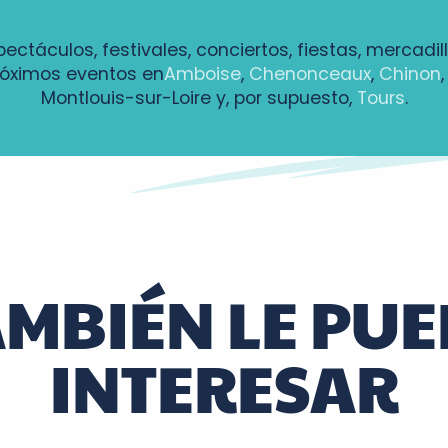
pectáculos, festivales, conciertos, fiestas, mercadil
róximos eventos en
Amboise
,
Chenonceaux
,
Chinon
Montlouis-sur-Loire y, por supuesto,
Tours
.
AMBIÉN LE PUE
INTERESAR