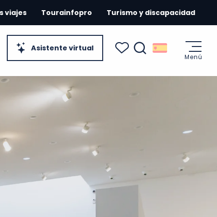
s viajes
Tourainfopro
Turismo y discapacidad
Asistente virtual
Menú
Buscar
Voir les favoris