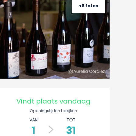
+5 fotos
Openingstijden en conta
Vindt plaats vandaag
Openingstijden bekijken
VAN
TOT
1
31