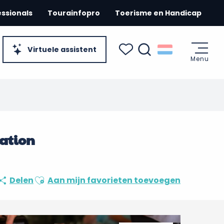
essionals
Tourainfopro
Toerisme en Handicap
Virtuele assistent
Menu
Zoek op
Voir les favoris
lation
Ajouter aux favoris
Delen
Aan mijn favorieten toevoegen