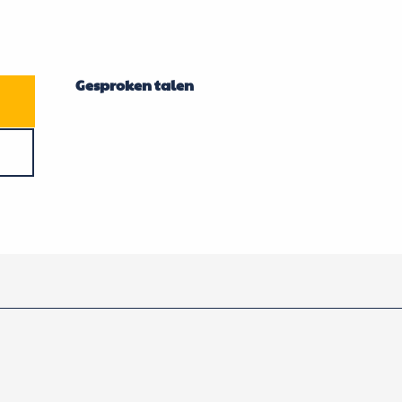
Gesproken talen
Gesproken talen