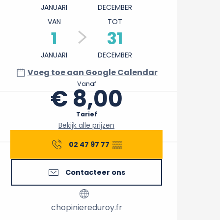
JANUARI
DECEMBER
VAN
TOT
1
31
JANUARI
DECEMBER
Voeg toe aan Google Calendar
Vanaf
€ 8,00
Tarief
Bekijk alle prijzen
02 47 97 77
▒▒
Contacteer ons
chopiniereduroy.fr