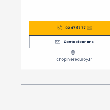
02 47 97 77
▒▒
Contacteer ons
chopiniereduroy.fr