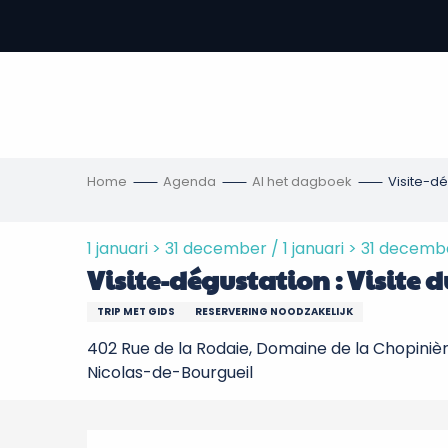
Aller
au
-
contenu
principal
,
s
ngen
Home
Agenda
Al het dagboek
Visite-dé
1 januari > 31 december / 1 januari > 31 decemb
Visite-dégustation : Visite
TRIP MET GIDS
RESERVERING NOODZAKELIJK
402 Rue de la Rodaie, Domaine de la Chopinièr
Nicolas-de-Bourgueil