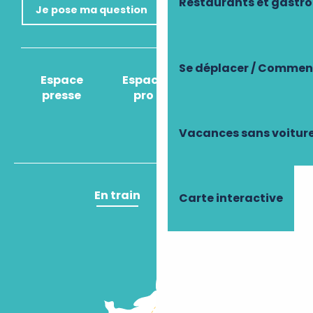
Restaurants et gastr
Je pose ma question
Se déplacer / Comment
Espace
Espace
Comment venir
presse
pro
?
Vacances sans voitur
En train
En avion
Carte interactive