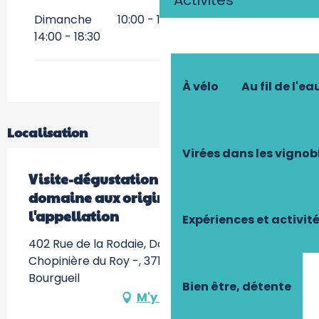
Activités
Dimanche
10:00 - 12:00
10:00 - 11:30
14:00 - 18:30
À vélo
Au fil de l'ea
Localisation
Virées dans les vignob
Visite-dégustation : Visite du
domaine aux origines de
l'appellation
Expériences et activit
402 Rue de la Rodaie, Domaine de la
Chopinière du Roy -, 37140 Saint-Nicolas-de-
Bourgueil
Bien être, détente
M'y rendre