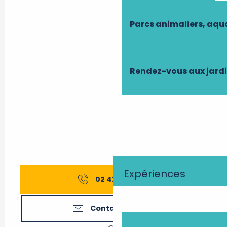
Parcs animaliers, aq
Rendez-vous aux jard
Expériences
02 47 97 77
▒▒
Contactez-nous