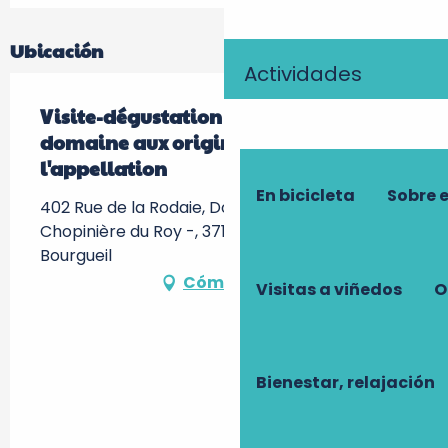
Ubicación
Actividades
Visite-dégustation : Visite du
domaine aux origines de
l'appellation
En bicicleta
Sobre 
402 Rue de la Rodaie, Domaine de la
Chopinière du Roy -, 37140 Saint-Nicolas-de-
Bourgueil
Cómo llegar
Visitas a viñedos
O
Bienestar, relajación