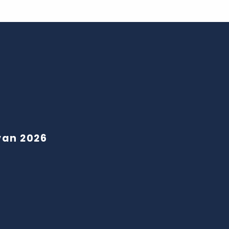
van 2026
Musée des Beaux-Arts de Tours
et son jardin
 du Rivau