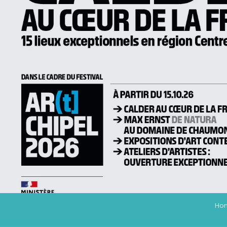
ALEX
Ho