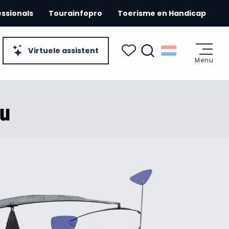
essionals
Tourainfopro
Toerisme en Handicap
Virtuele assistent
Menu
Zoek op
Voir les favoris