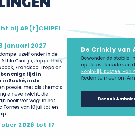
LINGEN
ht bij AR(t]CHIPEL
3 januari 2027
De Crinkly van
 dompel uzelf onder in de
Bewonder de stabile-
Attila Csörgö, Jeppe Hein,
op de esplanade van de
nobeck, Francisco Tropa en
Koninklijk Kasteel van
en enige tijd in
Reden te meer om Amb
 in Saché, in de
n poëzie, met als thema’s
ing en evenwicht, die
Bezoek Ambois
jn nooit ver weg! In het
ornes van 10 juli tot en
ip.
tober 2026 tot 17