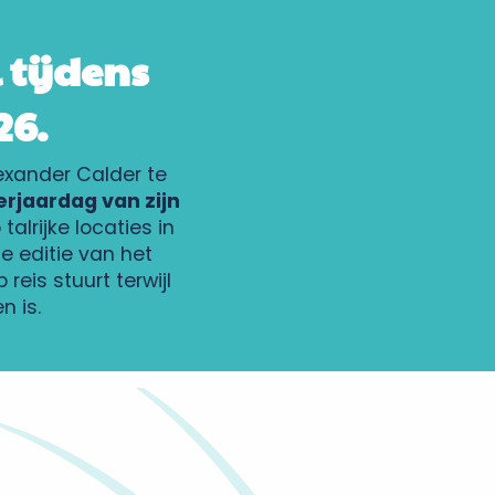
 tijdens
26.
exander Calder te
rjaardag van zijn
lrijke locaties in
e editie van het
eis stuurt terwijl
 is.