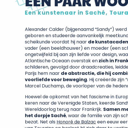
EEN PAAR WO
Een kunstenaar in Saché, Toura
Alexander Calder (bijgenaamd “Sandy”) werd i
geboren en studeerde aanvankelijk meetkund
scheikunde voordat hij naar
de kunstacadem
vader (een beeldhouwer) en moeder (een sch
ongetwijfeld bij aan zijn liefde voor design, waa
Atlantische Oceaan overstak en
zich in Fran
schilderen, gevolgd door draadcreaties, leidd
Parijs hem naar
de abstractie, die hij comb
voorliefde voor beweging
. Hij creëerde zij
Marcel Duchamp, de voorloper van de heden
Hoewel de opkomst van het fascisme in Euro
keren naar de Verenigde Staten, keerde San
Wereldoorlog terug naar Frankrijk.
Samen met
het dorpje Saché
, waar de familie van zijn 
bezat. Net als
Honoré de Balzac
een eeuw eerde