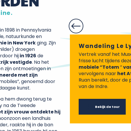
ORDEN
Auberge du X
ine.
RESTAURANT
Saché
n 1898 in Pennsylvania
e, natuurkunde en
ie in New York
ging. Zijn
Wandeling Le Ly
ilder) droegen
Vertrek vanaf het Mus
rdoor hij
in 1926
de
frisse lucht tijdens de
krijk vestigde
. Na het
mobiele “Totem
”
va
en zijn ontmoetingen in
vervolgens naar
het A
ineerde met zijn
Ruan bereikt, door de 
n “mobiles”, genoemd door
van de Indre.
daagse kunst.
pa hem dwong terug te
dy na de Tweede
Bekijk de tour
 zijn vrouw ontdekte hij
schoonzoon een landhuis
r, raakte hij in de ban