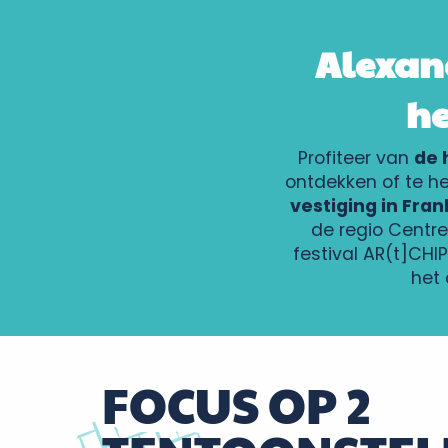
Alexand
he
Profiteer van
de 
ontdekken of te h
vestiging in Fran
de regio Centre
festival AR(t]CHI
het
FOCUS OP 2