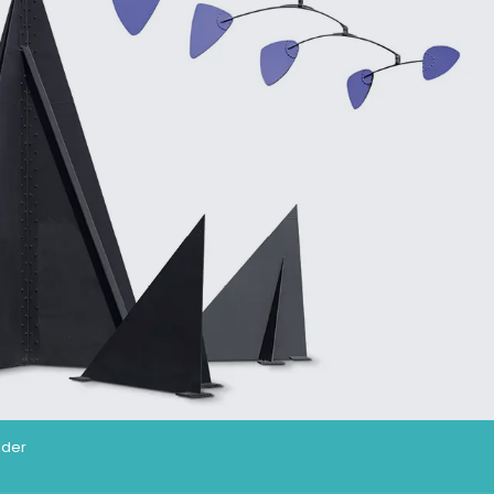
R
lder