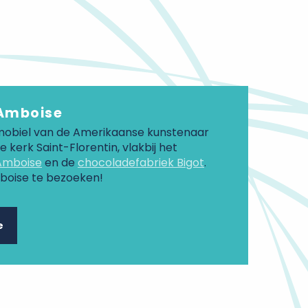
 Amboise
mobiel van de Amerikaanse kunstenaar
 kerk Saint-Florentin, vlakbij het
 Amboise
en de
chocoladefabriek Bigot
.
oise te bezoeken!
e