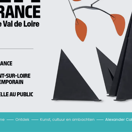
ANDER CALDE
me
Ontdek
Kunst, cultuur en ambachten
Alexander Ca