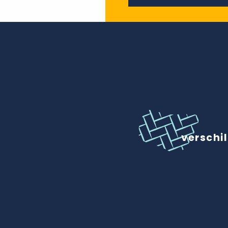
verschi
Centre de Création
Contemporaine Olivier Debré
CCC OD
Château d'Azay-le-Rideau