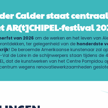
er Calder staat centraal
t AR(t]CHIPEL-festival 20
herfst van 2026
om de werken en het leven van Al
erontdekken, ter gelegenheid van de
honderdste ve
krijk
! De beroemde Amerikaanse kunstenaar zal op ta
-Val de Loire in de schijnwerpers staan tijdens de 4
PEL, dat de kunstwerken van het Centre Pompidou op r
 centrum wegens renovatiewerkzaamheden gesloten