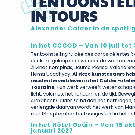
TENTOONSTEL
IN TOURS
Alexander Calder in de spotlig
In het CCCOD – Van 10 juli tot 
Tentoonstelling
‘L’idée des corps célestes
‘:
donkere galerij en bewonder de werken van 
Žilvinas Kempinas, Jaume Plensa, Valerie S
Hema Upadhyay.
Al deze kunstenaars hebb
residentie verbleven in het Calder-atelier
Touraine
. Hun werk verweeft wetenschap e
licht, volumes, het lichaam en de tijd. Beweg
Alexander Calder zo na aan het hart lagen, zi
verlengde daarvan wordt het werk van Marc F
met 13 september tentoongesteld in het sch
In het Hôtel Goüin – Van 15 ok
januari 2027