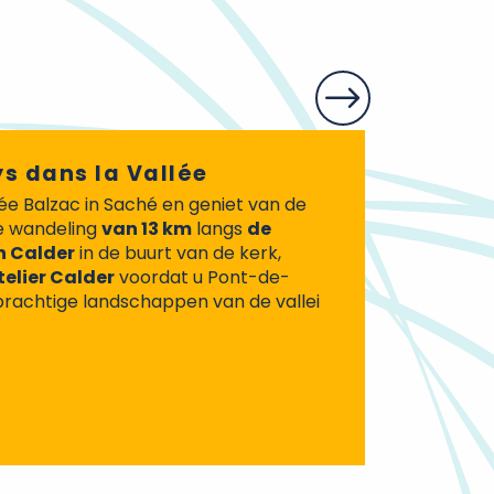
IIème Siècle
Musée Balzac -
MUSEUM - INTERPRET
Saché
s dans la Vallée
ée Balzac in Saché en geniet van de
ze wandeling
van 13 km
langs
de
n Calder
in de buurt van de kerk,
telier Calder
voordat u Pont-de-
prachtige landschappen van de vallei