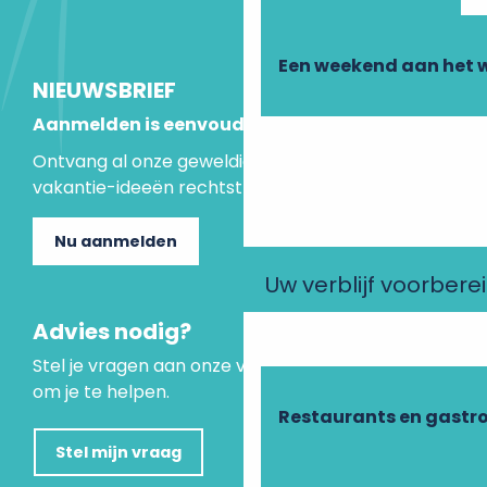
Een weekend aan het 
NIEUWSBRIEF
Aanmelden is eenvoudig
Ontvang al onze geweldige aanbiedingen en
vakantie-ideeën rechtstreeks in je inbox.
Nu aanmelden
Uw verblijf voorbere
Advies nodig?
Stel je vragen aan onze virtuele assistent, die er is
om je te helpen.
Restaurants en gastr
Stel mijn vraag