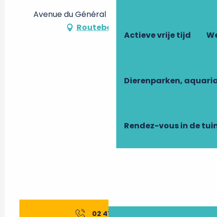
Avenue du Général Niessel, 37200 Tours
Routebeschrijving
Actieve vrije tijd
We
Dierenparken, aquari
Rendez-vous in de tui
02 47 80 11
▒▒