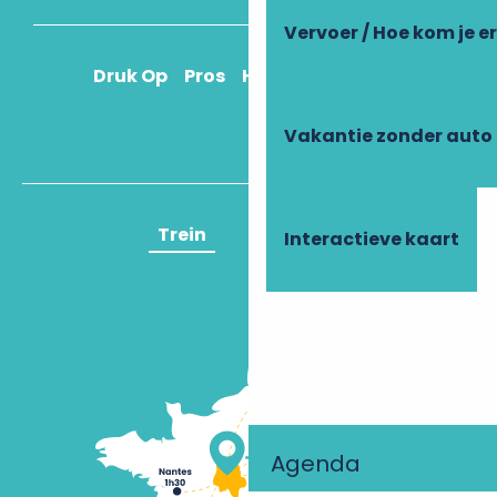
Vervoer / Hoe kom je e
Druk Op
Pros
Hoe kom ik daar?
Vakantie zonder auto
Trein
Vliegtuig
Interactieve kaart
Agenda