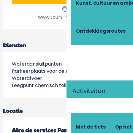
Kunst, cultuur en am
www.tours-metropole.fr
Ontdekkingsroutes
Diensten
Wateraansluitpunten
Parkeerplaats voor de nacht
Waterafvoer
Leegpunt chemisch toilet
Activiteiten
Locatie
Met de fiets
Op het
Aire de services Parking Relais du Lac