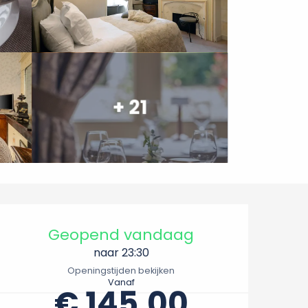
+ 21
Openingstijden en conta
Geopend vandaag
naar 23:30
Openingstijden bekijken
Vanaf
€ 145,00