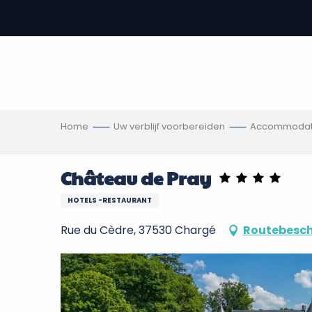
Aller
au
-
contenu
principal
,
s
ngen
Home
Uw verblijf voorbereiden
Accommodat
Château de Pray
HOTELS -RESTAURANT
Rue du Cèdre, 37530 Chargé
Routebesch