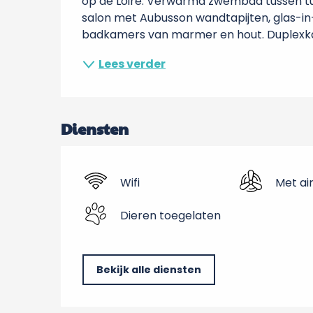
op de Loire. Verwarmd zwembad tussen tuin
salon met Aubusson wandtapijten, glas-in-
badkamers van marmer en hout. Duplexka
Lees verder
Diensten
Wifi
Met ai
Dieren toegelaten
Bekijk alle diensten