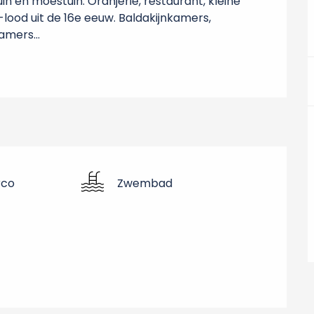
 en moestuin. Oranjerie, restaurant, kleine 
lood uit de 16e eeuw. Baldakijnkamers, 
mers...
rco
Zwembad