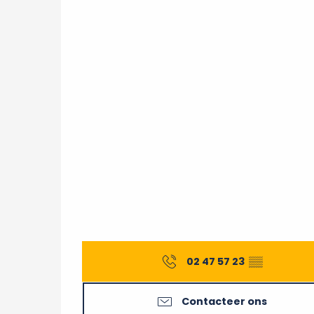
02 47 57 23
▒▒
Contacteer ons