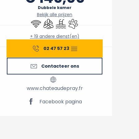
Dubbele kamer
Bekijk alle prijzen
Wifi
Met airco
Zwembad
Dieren toegelaten
+ 19 andere dienst(en)
02 47 57 23
▒▒
Contacteer ons
www.chateaudepray.fr
Facebook pagina