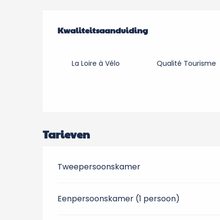
Dienstverlening
Kwaliteitsaanduiding
Kwaliteitsaanduiding
La Loire à Vélo
Qualité Tourisme
Tarieven
Tweepersoonskamer
Eenpersoonskamer (1 persoon)