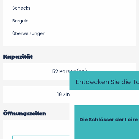
Schecks
Bargeld
Überweisungen
Kapazität
52 Person(en)
Entdecken Sie die T
19 Zimmer
Öffnungszeiten
Die Schlösser der Loire