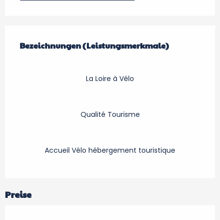
Leistungensmöglichkeiten
Bezeichnungen (Leistungsmerkmale)
Bezeichnungen (Leistungsmerkmale)
La Loire à Vélo
Qualité Tourisme
Accueil Vélo hébergement touristique
Preise