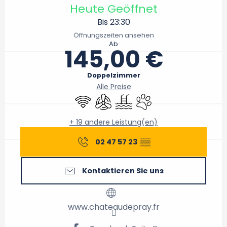
Heute Geöffnet
Bis 23:30
Öffnungszeiten ansehen
Ab
145,00 €
Doppelzimmer
Alle Preise
Wi-Fi
Klimaanlage
Schwimmbad
Tiere erlaubt
+ 19 andere Leistung(en)
02 47 57 23
▒▒
Kontaktieren Sie uns
www.chateaudepray.fr