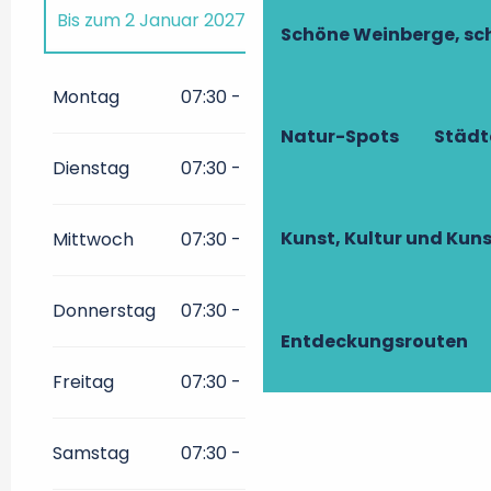
Bis zum
2 Januar 2027
Schöne Weinberge, sch
vom
4 Februar 2027
bis zum
2
Januar 2028
Montag
07:30 - 23:30
Natur-Spots
Städt
Dienstag
07:30 - 23:30
Kunst, Kultur und Ku
Mittwoch
07:30 - 23:30
Donnerstag
07:30 - 23:30
Entdeckungsrouten
Freitag
07:30 - 23:30
Samstag
07:30 - 23:30