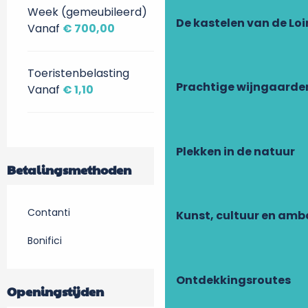
Week (gemeubileerd)
De kastelen van de Loi
Vanaf
€ 700,00
Toeristenbelasting
Prachtige wijngaarde
Vanaf
€ 1,10
Plekken in de natuur
Betalingsmethoden
Contanti
Kunst, cultuur en am
Bonifici
Ontdekkingsroutes
Openingstijden