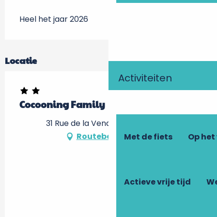
Heel het jaar 2026
Locatie
Activiteiten
Cocooning Family
31 Rue de la Vendée, 37000 Tours
Routebeschrijving
Met de fiets
Op het
Actieve vrije tijd
We