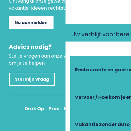
Ontvang al onze geweldige aanbiedingen en
vakantie-ideeën rechtstreeks in je inbox.
Nu aanmelden
Uw verblijf voorbere
Advies nodig?
Stel je vragen aan onze virtuele assistent, die er is
om je te helpen.
Restaurants en gastr
Stel mijn vraag
Vervoer / Hoe kom je e
Druk Op
Pros
Hoe kom ik daar?
Vakantie zonder auto