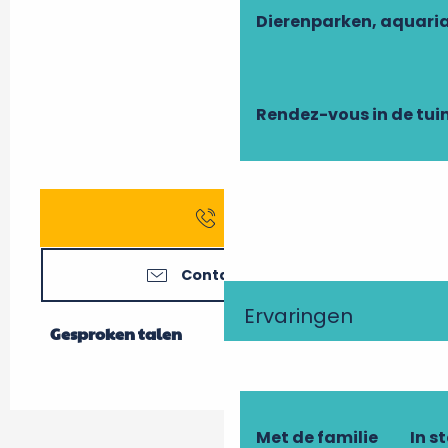
Dierenparken, aquari
Rendez-vous in de tui
Bel
Contacteer ons
Ervaringen
Gesproken talen
Gesproken talen
Met de familie
In s