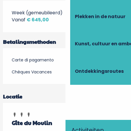
Week (gemeubileerd)
Plekken in de natuur
Vanaf
€ 645,00
Betalingsmethoden
Kunst, cultuur en am
Carte di pagamento
Ontdekkingsroutes
Chèques Vacances
Locatie
Gîte du Moulin
Activiteiten