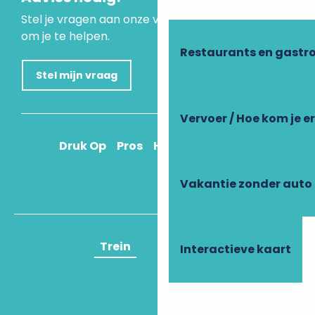
Stel je vragen aan onze virtuele assistent, die er is
om je te helpen.
Restaurants en gastr
Stel mijn vraag
Vervoer / Hoe kom je e
Druk Op
Pros
Hoe kom ik daar?
Vakantie zonder auto
Trein
Vliegtuig
Interactieve kaart