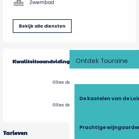
Zwembad
Bekijk alle diensten
Dienstverlening
Ontdek Touraine
Kwaliteitsaanduiding
Kwaliteitsaanduiding
Gîtes de France
De kastelen van de Loi
Gîtes de France
Prachtige wijngaarde
Tarieven