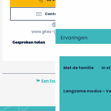
Contacteer ons
www.gites-touraine.com
Ervaringen
Gesproken talen
Gesproken talen
Met de familie
In s
Een fout melden
Langzame modus – Ve