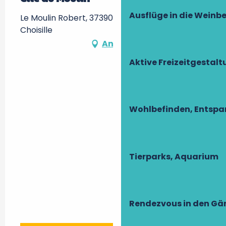
Ausflüge in die Weinb
Le Moulin Robert, 37390 La Membrolle-sur-
Choisille
Anfahrt
Aktive Freizeitgestal
Wohlbefinden, Entsp
Tierparks, Aquarium
Rendezvous in den Gä