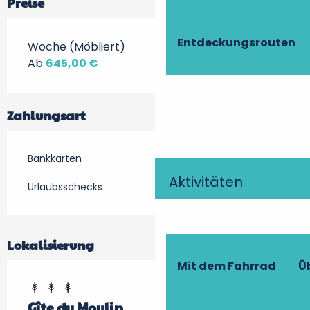
Preise
Entdeckungsrouten
Woche (Möbliert)
Ab
645,00 €
Zahlungsart
Bankkarten
Aktivitäten
Urlaubsschecks
Lokalisierung
Mit dem Fahrrad
Ü
Gîte du Moulin