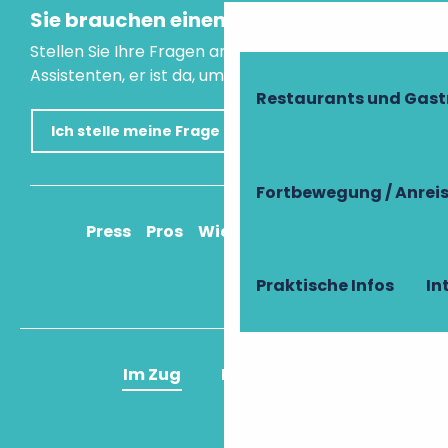
Sie brauchen einen Rat?
Stellen Sie Ihre Fragen an unseren virtuellen
Assistenten, er ist da, um Ihnen zu helfen.
Restaurants und Gas
Ich stelle meine Frage
Fortbewegung / Anrei
Press
Pros
Wie komme ich an?
Praktische Infos
In
Im Zug
Im Flugzeug