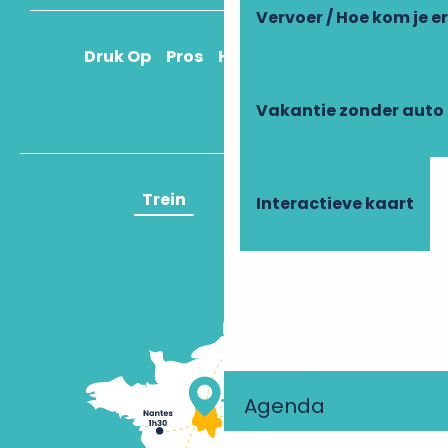
Vervoer / Hoe kom je e
Druk Op
Pros
Hoe kom ik daar?
Vakantie zonder auto
Trein
Vliegtuig
Interactieve kaart
Agenda