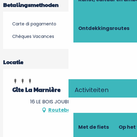
Betalingsmethoden
Carte di pagamento
Ontdekkingsroutes
Chèques Vacances
Locatie
Activiteiten
Gîte La Marnière
16 LE BOIS JOUBERT, 37150 Luzillé
Routebeschrijving
Met de fiets
Op het