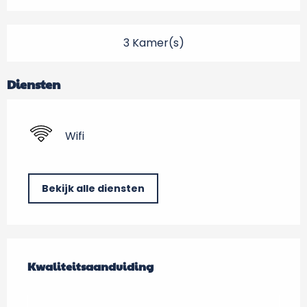
3 Kamer(s)
Diensten
Wifi
Bekijk alle diensten
Dienstverlening
Kwaliteitsaanduiding
Kwaliteitsaanduiding