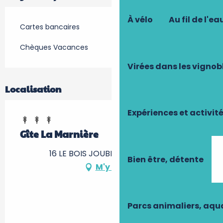
À vélo
Au fil de l'ea
Cartes bancaires
Chèques Vacances
Virées dans les vignob
Localisation
Expériences et activit
Gîte La Marnière
16 LE BOIS JOUBERT, 37150 Luzillé
Bien être, détente
M'y rendre
Parcs animaliers, aq