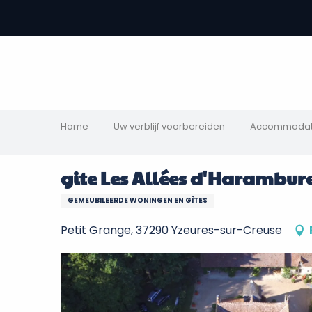
Aller
au
-
contenu
principal
,
s
ngen
Home
Uw verblijf voorbereiden
Accommodat
gite Les Allées d'Harambur
GEMEUBILEERDE WONINGEN EN GÎTES
Petit Grange, 37290 Yzeures-sur-Creuse