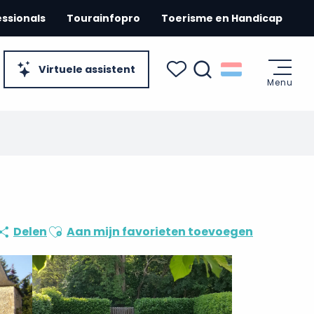
essionals
Tourainfopro
Toerisme en Handicap
Virtuele assistent
Menu
Zoek op
Voir les favoris
Ajouter aux favoris
Delen
Aan mijn favorieten toevoegen