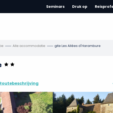
Seminars
Druk op
Reisprof
ie
Alle accommodatie
gite Les Allées d'Harambure
e
Routebeschrijving