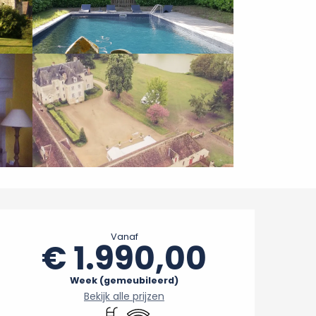
Openingstijden en conta
Vanaf
€ 1.990,00
Week (gemeubileerd)
Bekijk alle prijzen
Zwembad
Wifi