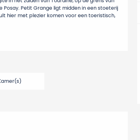
îte in het zuiden van Touraine, op de grens van 
 Posay. Petit Grange ligt midden in een stoeterij 
zult hier met plezier komen voor een toeristisch, 
Kamer(s)