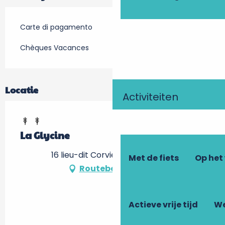
Carte di pagamento
Chèques Vacances
Locatie
Activiteiten
La Glycine
16 lieu-dit Corviers, 37150 Luzillé
Met de fiets
Op het
Routebeschrijving
Actieve vrije tijd
We