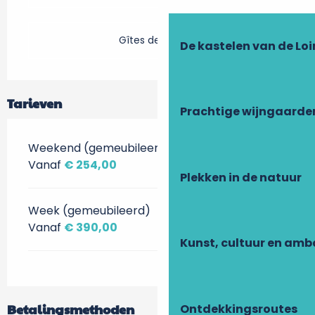
Gîtes de France
De kastelen van de Loi
Tarieven
Prachtige wijngaarde
Weekend (gemeubileerd)
Vanaf
€ 254,00
Plekken in de natuur
Week (gemeubileerd)
Vanaf
€ 390,00
Kunst, cultuur en am
Betalingsmethoden
Ontdekkingsroutes