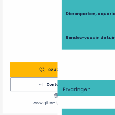
Dierenparken, aquari
Rendez-vous in de tui
02 47 27 56
▒▒
Contacteer ons
Ervaringen
www.gites-touraine.com