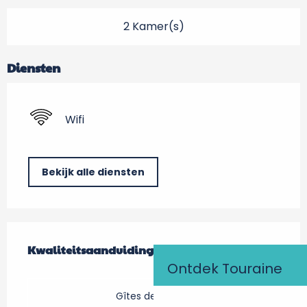
2 Kamer(s)
Diensten
Wifi
Bekijk alle diensten
Dienstverlening
Kwaliteitsaanduiding
Kwaliteitsaanduiding
Ontdek Touraine
Gîtes de France