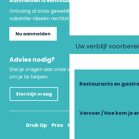
Aanmelden is eenvoudig
Ontvang al onze geweldige aanbiedingen en
vakantie-ideeën rechtstreeks in je inbox.
Nu aanmelden
Uw verblijf voorbere
Advies nodig?
Stel je vragen aan onze virtuele assistent, die er is
om je te helpen.
Restaurants en gastr
Stel mijn vraag
Vervoer / Hoe kom je e
Druk Op
Pros
Hoe kom ik daar?