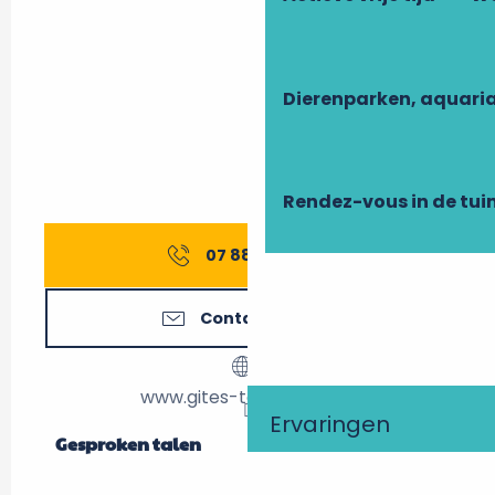
Dierenparken, aquari
Rendez-vous in de tui
07 88 75 40
▒▒
Contacteer ons
www.gites-touraine.com
Ervaringen
Gesproken talen
Gesproken talen