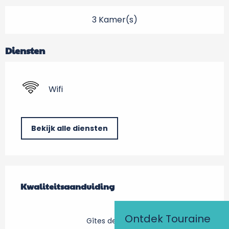
3 Kamer(s)
Diensten
Wifi
Bekijk alle diensten
Dienstverlening
Kwaliteitsaanduiding
Kwaliteitsaanduiding
Ontdek Touraine
Gîtes de France