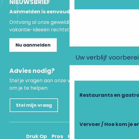
NIEUWSBRIEF
Aanmelden is eenvoudig
Ontvang al onze geweldige aanbiedingen en
vakantie-ideeën rechtstreeks in je inbox.
Nu aanmelden
Uw verblijf voorbere
Advies nodig?
Stel je vragen aan onze virtuele assistent, die er is
om je te helpen.
Restaurants en gastr
Stel mijn vraag
Vervoer / Hoe kom je e
Druk Op
Pros
Hoe kom ik daar?