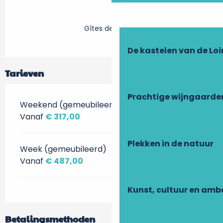
Gîtes de France
De kastelen van de Loi
Tarieven
Prachtige wijngaarde
Weekend (gemeubileerd)
Vanaf
€ 317,00
Plekken in de natuur
Week (gemeubileerd)
Vanaf
€ 487,00
Kunst, cultuur en am
Betalingsmethoden