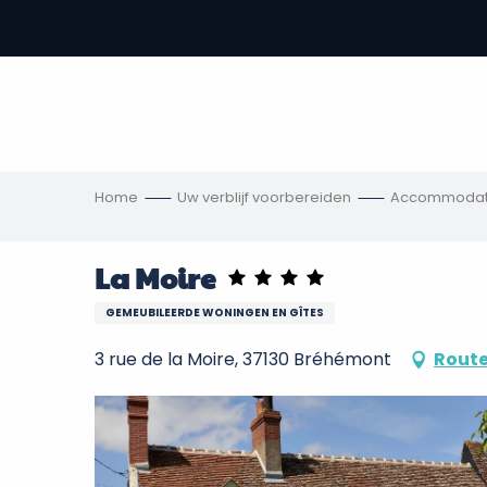
Aller
au
-
contenu
principal
,
s
ngen
Home
Uw verblijf voorbereiden
Accommodat
La Moire
GEMEUBILEERDE WONINGEN EN GÎTES
3 rue de la Moire, 37130 Bréhémont
Route