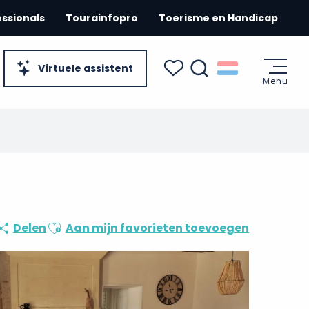
essionals
Tourainfopro
Toerisme en Handicap
Virtuele assistent
Menu
Zoek op
Voir les favoris
Ajouter aux favoris
Delen
Aan mijn favorieten toevoegen