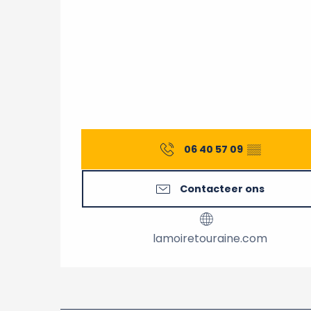
06 40 57 09
▒▒
Contacteer ons
lamoiretouraine.com