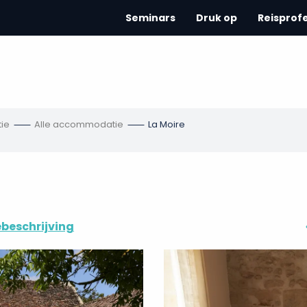
Seminars
Druk op
Reisprof
ie
Alle accommodatie
La Moire
beschrijving