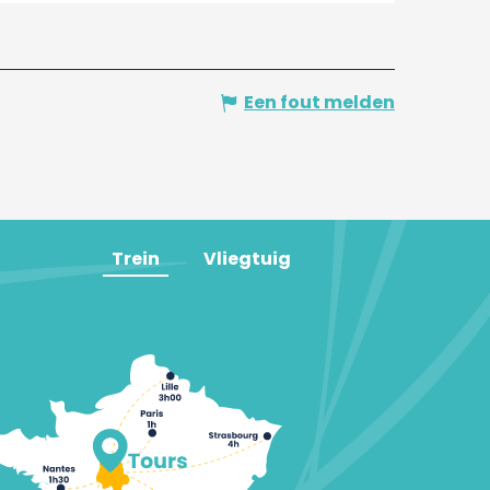
Een fout melden
Trein
Vliegtuig