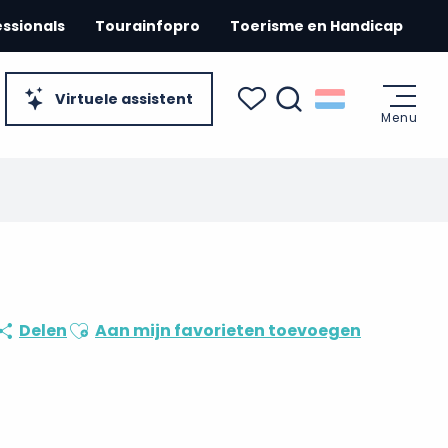
essionals
Tourainfopro
Toerisme en Handicap
Virtuele assistent
Menu
Zoek op
Voir les favoris
Ajouter aux favoris
Delen
Aan mijn favorieten toevoegen