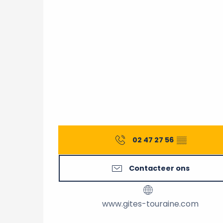
02 47 27 56
▒▒
Contacteer ons
www.gites-touraine.com