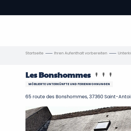
Aller
au
contenu
vous
principal
ch
en
Startseite
Ihren Aufenthalt vorbereiten
Unterk
Les Bonshommes
MÖBLIERTE UNTERKÜNFTE UND FERIENWOHNUNGEN
65 route des Bonshommes, 37360 Saint-Anto