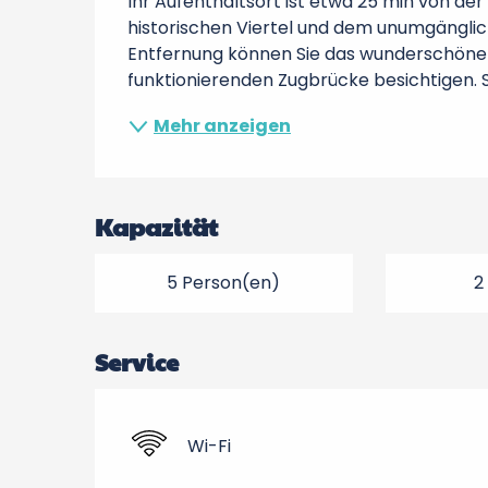
Ihr Aufenthaltsort ist etwa 25 min von de
historischen Viertel und dem unumgänglich
Entfernung können Sie das wunderschöne S
funktionierenden Zugbrücke besichtigen. Si
Mehr anzeigen
Kapazität
5 Person(en)
2
Service
Wi-Fi