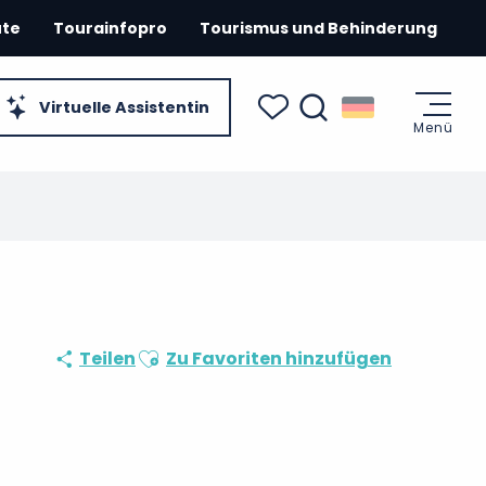
ute
Tourainfopro
Tourismus und Behinderung
Virtuelle Assistentin
Menü
Suche
Voir les favoris
Ajouter aux favoris
Teilen
Zu Favoriten hinzufügen