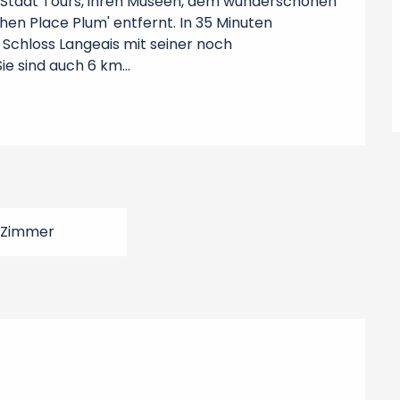
r Stadt Tours, ihren Museen, dem wunderschönen 
en Place Plum' entfernt. In 35 Minuten 
chloss Langeais mit seiner noch 
e sind auch 6 km...
 Zimmer