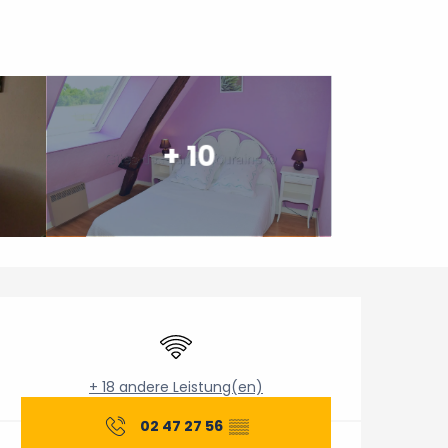
+ 10
Öffnungszeiten & Konta
Wi-Fi
+ 18 andere Leistung(en)
02 47 27 56
▒▒