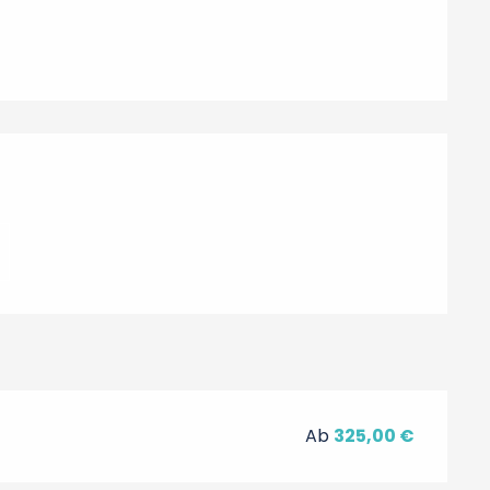
hkeiten
Ab
325,00 €