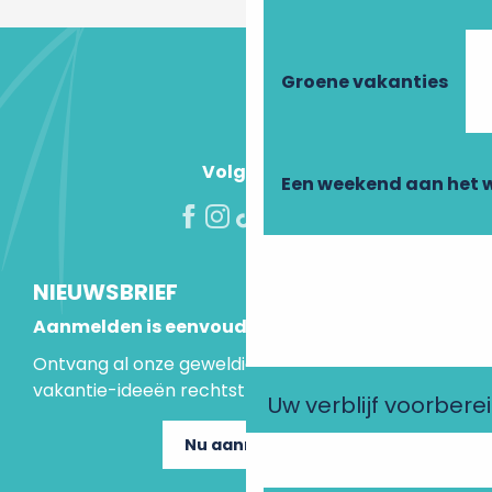
Groene vakanties
Volg ons!
Een weekend aan het 
NIEUWSBRIEF
Aanmelden is eenvoudig
Ontvang al onze geweldige aanbiedingen en
vakantie-ideeën rechtstreeks in je inbox.
Uw verblijf voorbere
Nu aanmelden