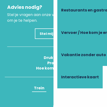
Advies nodig?
Restaurants en gastr
Stel je vragen aan onze virtuele assistent, die er is
om je te helpen.
Vervoer / Hoe kom je e
Stel mijn vraag
Vakantie zonder auto
Druk Op
Pros
Hoe kom ik daar?
Interactieve kaart
Trein
Vliegtuig